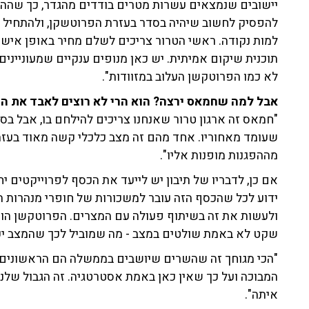
יישובים שנמצאים עשרות מטרים בודדים מהגדר, כך שההפ
להפסיק לחשוב שיהיה בסדר בעזרת הפרוטשקן, ולהתחיל ל
למות נקודה. ראשי הטרור צריכים לשלם מחיר באופן אישי.
תוכנית שיקום אמיתית. יש כאן מנופים ענקיים שמעונייני
לא כמו הפרוטקשן העלוב במזוודות".
אבל למה שחמאס ירצה? הוא הרי לא רוצים לאבד את ה
"חמאס זה ארגון טרור שאנחנו צריכים להילחם בו, אבל בסוף 
שעומד מאחוריו. אחד מהם זה מצב כלכלי קשה מאוד בעזה
מההפגנות מופנות אליו".
אם כן, לדבריו של תיבון יש לייעד את הכסף לפרוייקטים יח
ידוע לכל שהכסף הזה עובר למשכורות של חופרי מנהרות ה
ולעשות את זה בשיתוף פעולה עם המצרים. הפרוטקשן הוא
שקט לא באמת שולטים במצב - מה שמוביל לכך שהמצב יכ
"הכי מגוחך זה שהשרים שיושבים בממשלה הם הראשונים 
המבוכה ועל כך שאין כאן באמת אסטרטגיה. זה הגבול שלנו
איתה".