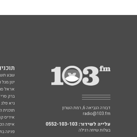
תוכניות fm
שבע תש
ינון מגל 
אראל סג"
ברק סרי 
גיא פלג
דבורה הנביאה 6, רמת השרון
תוכנית ה
radio@103.fm
איריס קו
עלייה לשידור: 0552-103-103
איפה הכ
בעלות שיחה רגילה
פנינה בת