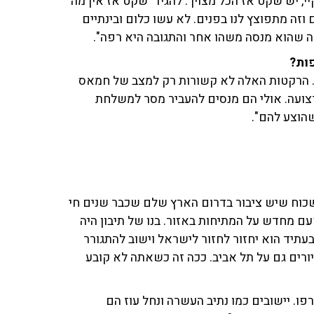
, יש שקט אז הכל מצוין'. להגיד 'שקט אז אין מה
זה מתפוצץ לנו בפנים. לא עשו כלום ובינתיים
אה שהוא מנסה משהו אחר והתגובה היא רפה".
ות?
ב. הרקטות האלה לא קשורות רק למצב של חמאס
צועה. אולי הם מנסים להעביר מסר למשלחת
הוצע להם".
שכוח שיש ציבור בדרום הארץ שלם שכבר שנים חי
ם מחדש על המתיחות באזור. בנו של תיבון היה
עתיד הוא יחזור לחזור לישראל וישוב להתגורר
 יורים גם על תל אביב. ככה זה כשאתה לא קובע
ו. יישובים כמו נתיב העשרה ונחל עוז הם