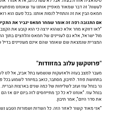
סיטואציה אחרת בעזה. אבל לא עשו כלום, אלא אמרו 'אוקיי
לעשות' זה דבר שמאוד מאפיין אותנו עד שאנחנו מופתעים ו
חמאס הבין את זה והתחיל לנסות אותנו. בכל פעם הוא רו
אם התגובה רפה זה אומר שמחר חמאס יגביר את התקיפ
"לאו דווקא מחר אלא כשהוא ירצה כי הוא קובע את הקצ
מול ישראל, אלא גם לעניינים של חמאס והלחצים בתוך הר
המצרית שנמצאת שם שאומר שהם אינם מעוניינים בדיל ש
"פרוטקשן עלוב במזוודות"
מעבר למצב בעזה ולאזעקות שנשמעו בתל אביב, אל לנו ל
בתחושת פחד. לתיבון, מסתבר, כואב במיוחד לשמוע בכל פע
גר בנחל עוז ועזב לשליחות של כמה שנים בארצות הברית. ב
בנחל עוז. "אנחנו לא כל כך מתייחסים לזה ביום יום אז הם
את סדר היום", אמר תיבון.
"אני מאוד קשור לאזור הזה. כל השדות ושמורות הטבע נשרפ