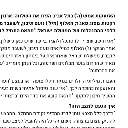
האזעקות אמש (ה') בתל אביב הפרו את השלווה: ארגון
רקטות מסוג פאג'ר; האלוף (מיל') נועם תיבון, לשעבר מ
כלפי ההתנהלות של ממשלת ישראל: "חמאס התחיל לנסו
"אני חושב שצריך להסתכל ולהגיד ביושר שיש כאן כישלון.
לדבריו, ממשלת ישראל שאחראית על ביטחון האזרחים כש
מאוד שהדרום בוער מבלונים ושרפות, וכל הזמן אומרים 'עז
את ההרתעה".
העברת מיליוני הדולרים במזוודות לרצועה - או בעצם 'הפ
והאזעקות כהוכחה לכך. "אין שום טיפול אמיתי בשום בעיה.
המשיך תיבון לתקוף. "חמאס קובע את סדר היום וברצותו יו
איך הגענו למצב הזה?
"בדרך כלל הצבא נותן לדרג המדיני נקודת התחלה. המבצע
לה נזק עצום ברצועה. משם זה יכל היה להוביל למצב שבו -