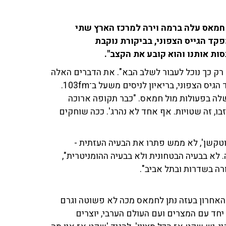
 חמאס עלה ברמה וירה למרכז הארץ שתי
פקד הגייס הצפוני, בביקורת נוקבת
ת אותנו והוא קובע את הקצב".
 רק כך נוכל לעבור לשלב הבא". את הדברים האלה
אמר הבוקר (ו') האלוף במילואים נועם תיבון, לשעבר מפקד הגיס הצפוני, בריאיון לניסים משעל ב־103fm.
לה בפעולות מול חמאס. "כבר תקופה ארוכה
בו, זה שטויות. אף אחד לא נהרג'. ככה שוחקים
רוטקשן', לא ממש פתרו את הבעיה העזתית -
 לא בבעיה הבטחונית ולא בבעיה ההומניטרית",
רה בשדרות ובתל אביב".
 האחרון בעזה נתן לחמאס מכה לא פשוטה וגרם
 יחד עם המצרים ועם העולם הערבי, יוצרים