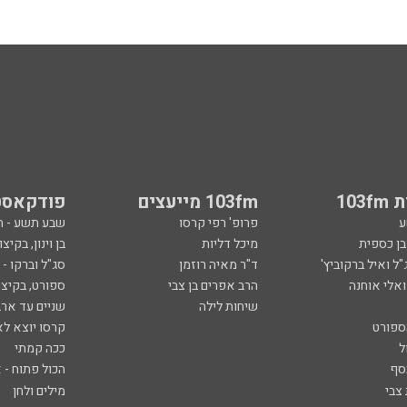
103
103fm מייעצים
פודקאסט
ע
פרופ' רפי קרסו
שבע תשע - 
ובן כספית
מיכל דליות
בן וינון, בקיצו
ל ואיל ברקוביץ'
ד"ר מאיה רוזמן
סג"ל וברקו -
ואלי אוחנה
הרב אפרים בן צבי
ספורט, בקיצו
שיחות לילה
שניים עד ארב
ספורט
קרסו יוצא לא
ל
ככה קמתי
סף
הכול פתוח - א
 צבי
מילים ולחן