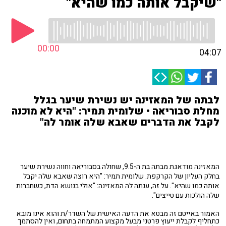
"שיקבל אותה כמו שהיא"
00:00
04:07
לבתה של המאזינה יש נשירת שיער בגלל
מחלת סבוריאה • שלומית תמיר: "היא לא מוכנה
לקבל את הדברים שאבא שלה אומר לה"
המאזינה מודאגת מבתה בת ה-9.5, שחולה בסבוריאה וחווה נשירת שיער
בחלק העליון של הקרקפת. שלומית תמיר: "היא רוצה שאבא שלה יקבל
אותה כמו שהיא". על זה, ענתה לה המאזינה: "אולי בנושא הדת, כשחברות
שלה הולכות עם טייצים".
האמור באייטם זה מבטא את הדעה האישית של השדר/ת והוא אינו מובא
כתחליף לקבלת ייעוץ פרטני מבעל מקצוע המתמחה בתחום, ואין להסתמך