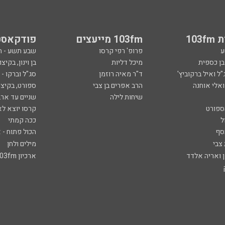
103
103fm מייעצים
פודקאסט
ע
פרופ' רפי קרסו
שבע תשע - 
ובן כספית
מיכל דליות
בן וינון, בקיצו
ל ואיל ברקוביץ'
ד"ר מאיה רוזמן
סג"ל וברקו -
ואלי אוחנה
הרב אפרים בן צבי
ספורט, בקיצו
שיחות לילה
שניים עד ארב
ספורט
קרסו יוצא לא
ל
ככה קמתי
סף
הכול פתוח - א
 צבי
מילים ולחן
ן ואריה אלדד
ארכיון 103fm