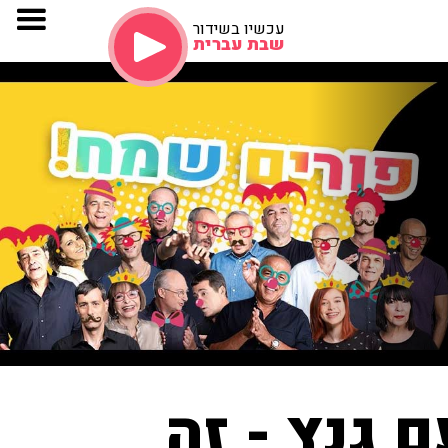
עכשיו בשידור
שבת עברית
 גנץ - זה