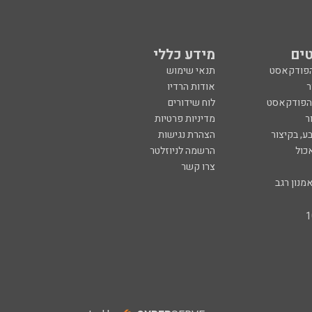
ים
מידע כללי
הפודקאסט
תנאי שימוש
ר
אודות הרדיו
 הפודקאסט
לוח שידורים
ר
מדיניות פרטיות
ע, בקיצור
הצהרת נגישות
כול
הרשמה לניוזלטר
צרו קשר
מנון רגב