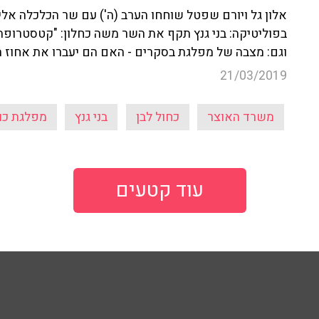
אלון גל ויורם שפטל שוחחו הערב (ה') עם שר הכלכלה אלי 
בפוליטיקה: בני גנץ תקף את השר משה כחלון: "קטסטרופה
וגם: מצבה של מפלגת בסקרים - האם הם יעברו את אחוז
21/03/2019
משרד האוצר
כחול לבן
בני גנץ
מפלגת כול
עוד קטעים