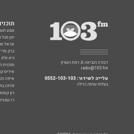
תוכניות fm
שבע תש
ינון מגל 
אראל סג"
ברק סרי 
גיא פלג
דבורה הנביאה 6, רמת השרון
תוכנית ה
radio@103.fm
איריס קו
עלייה לשידור: 0552-103-103
איפה הכ
בעלות שיחה רגילה
פנינה בת
רון קופמ
רז שכניק