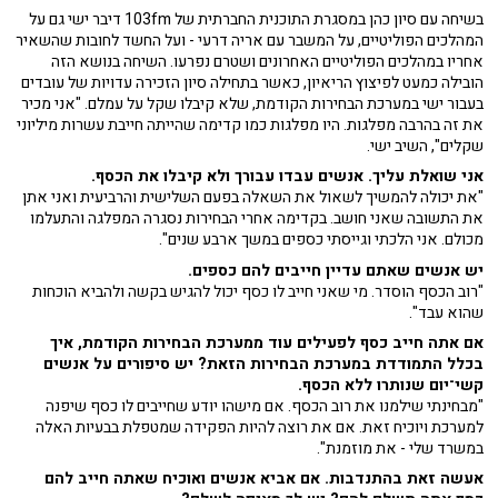
בשיחה עם סיון כהן במסגרת התוכנית החברתית של 103fm דיבר ישי גם על
המהלכים הפוליטיים, על המשבר עם אריה דרעי - ועל החשד לחובות שהשאיר
אחריו במהלכים הפוליטיים האחרונים ושטרם נפרעו. השיחה בנושא הזה
הובילה כמעט לפיצוץ הריאיון, כאשר בתחילה סיון הזכירה עדויות של עובדים
בעבור ישי במערכת הבחירות הקודמת, שלא קיבלו שקל על עמלם. "אני מכיר
את זה בהרבה מפלגות. היו מפלגות כמו קדימה שהייתה חייבת עשרות מיליוני
שקלים", השיב ישי.
אני שואלת עליך. אנשים עבדו עבורך ולא קיבלו את הכסף.
"את יכולה להמשיך לשאול את השאלה בפעם השלישית והרביעית ואני אתן
את התשובה שאני חושב. בקדימה אחרי הבחירות נסגרה המפלגה והתעלמו
מכולם. אני הלכתי וגייסתי כספים במשך ארבע שנים".
יש אנשים שאתם עדיין חייבים להם כספים.
"רוב הכסף הוסדר. מי שאני חייב לו כסף יכול להגיש בקשה ולהביא הוכחות
שהוא עבד".
אם אתה חייב כסף לפעילים עוד ממערכת הבחירות הקודמת, איך
בכלל התמודדת במערכת הבחירות הזאת? יש סיפורים על אנשים
קשי־יום שנותרו ללא הכסף.
"מבחינתי שילמנו את רוב הכסף. אם מישהו יודע שחייבים לו כסף שיפנה
למערכת ויוכיח זאת. אם את רוצה להיות הפקידה שמטפלת בבעיות האלה
במשרד שלי - את מוזמנת".
אעשה זאת בהתנדבות. אם אביא אנשים ואוכיח שאתה חייב להם