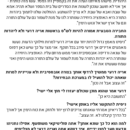
היהודית. מישהו מאיתנו העלה את זה בקמפיין וזה נפסל. עשו מזה כותרת -
אך אני לא חושב שנכון לשנות את הסדרים של בית הספר ושלא תהיה אמא
של שבת ואבא של שבת. לא צריך להשתגע. ההחלטה שלנו לתמוך ביהדות
התורה היא האופציה היחידה שנותרה לנו על מנת לשמור גם על עולם התורה
וגם על ארץ ישראל וגוש הימין".
החבירה הטבעית אמורה להיות לש"ס בראשות אריה דרעי ולא ליהדות
התורה.
"ניסינו מאמץ גדול להיות יחד עם אריה דרעי למרות חילוקי הדעות. נעשו
מאמצים אדירים אך דרעי סירב בכל תוקף. אני מצר על כך שיש כאן דפוס
של שנאה ורדיפה אובססיבית ואני ממש מרחם עליו. האופציה היחידה
שנותרה היא יהדות התורה על מנת לשמור על עולם התורה וגוש הימין ואני
שמח שעשינו את זה".
אריה דרעי ממשיך לרדוף אותך בצורה אובססיבית ולא עניינית למרות
שאתה יכול להועיל לו במערכת הבחירות?
"זה עצוב אבל זה נכון".
דרעי אמר שהוא מוכן שכולם יעזרו לי חוץ אלי ישי?
"התשובה היא כן".
ניסית להתקשר אליו באופן אישי?
"בכל ריאיון אמרתי שאנחנו צריכים לרוץ יחד ולחזק את כוח הימין אך לאורך
כל הדרך קיבלנו לא. זה עצוב".
למה הוא כל כך שונא אותך? אתה פוליטיקאי משופשף. אפילו נתניהו
וגדעון סער לחצו ידיים. איך דווקא אתה ואריה דרעי לא מצליחים