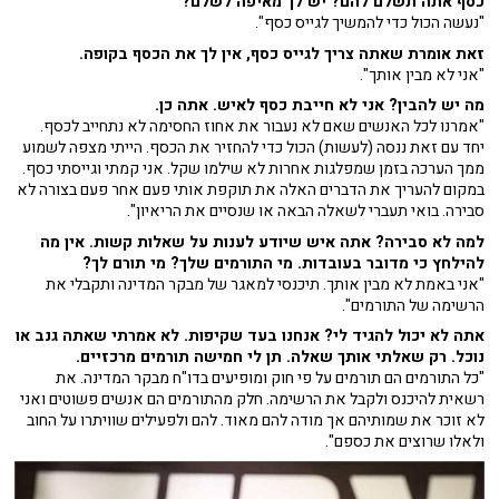
כסף אתה תשלם להם? יש לך מאיפה לשלם?
"נעשה הכול כדי להמשיך לגייס כסף".
זאת אומרת שאתה צריך לגייס כסף, אין לך את הכסף בקופה.
"אני לא מבין אותך".
מה יש להבין? אני לא חייבת כסף לאיש. אתה כן.
"אמרנו לכל האנשים שאם לא נעבור את אחוז החסימה לא נתחייב לכסף.
יחד עם זאת ננסה (לעשות) הכול כדי להחזיר את הכסף. הייתי מצפה לשמוע
ממך הערכה בזמן שמפלגות אחרות לא שילמו שקל. אני קמתי וגייסתי כסף.
במקום להעריך את הדברים האלה את תוקפת אותי פעם אחר פעם בצורה לא
סבירה. בואי תעברי לשאלה הבאה או שנסיים את הריאיון".
למה לא סבירה? אתה איש שיודע לענות על שאלות קשות. אין מה
להילחץ כי מדובר בעובדות. מי התורמים שלך? מי תורם לך?
"אני באמת לא מבין אותך. תיכנסי למאגר של מבקר המדינה ותקבלי את
הרשימה של התורמים".
אתה לא יכול להגיד לי? אנחנו בעד שקיפות. לא אמרתי שאתה גנב או
נוכל. רק שאלתי אותך שאלה. תן לי חמישה תורמים מרכזיים.
"כל התורמים הם תורמים על פי חוק ומופיעים בדו"ח מבקר המדינה. את
רשאית להיכנס ולקבל את הרשימה. חלק מהתורמים הם אנשים פשוטים ואני
לא זוכר את שמותיהם אך מודה להם מאוד. להם ולפעילים שוויתרו על החוב
ולאלו שרוצים את כספם".