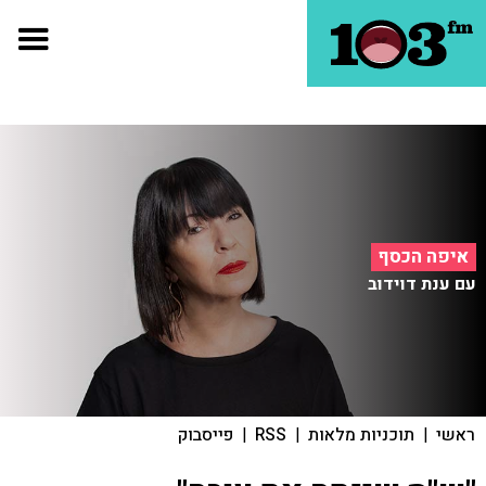
איפה הכסף
עם ענת דוידוב
ראשי
|
תוכניות מלאות
|
RSS
|
פייסבוק