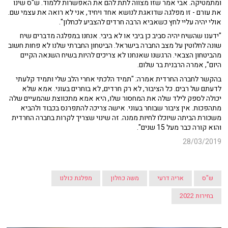
ומתמטיקה. אבי אמר שזו מצווה לתת להם את האפשרות ללמוד. ש"ס שינו
את עורם - זו מפלגה שדואגת לנושא אחד ויחיד, אני לא רואה את עצמי שם.
אולי יהיה עליי לחץ כשאביא הרבה חרדים להצביע לכחלון".
"ידענו שהשיח יהיה סביב כן ביבי או לא ביבי. אנחנו במפלגה מדברים שיח
שונה לחלוטין על מצב החברה בישראל. הביטחון החברתי שלנו לא פחות חשוב
מהביטחון הצבאי. הרגשנו שאנחנו לא צריכים להיות בשיח השנאה הקיים
היום", אמרה הרבנית בר שלום.
בהקשר לחברה החרדית אמרה: "תמיד הלכתי אחרי הלב שלי ותמיד קלעתי
לדעתם של רבים. כל הציבור, לא רק חרדים, לא בוחרים בעוני. אמא שלא
יכולה לספק לילד שלה את המחסור שלו, היא אמא מתכווצת שהמעיים שלה
מתהפכות. אין ציבור שבוחר בעוני. אישה צריכה להתפרנס בכבוד ולהביא
משכורת הביתה שיוכלו לחיות ממנה. זה שינוי שצריך לקרות בחברה החרדית
והוא קורה כבר מעל 15 שנים".
28/03/2019
ש"ס
אריה דרעי
משה כחלון
מפלגת כולנו
בחירות 2022