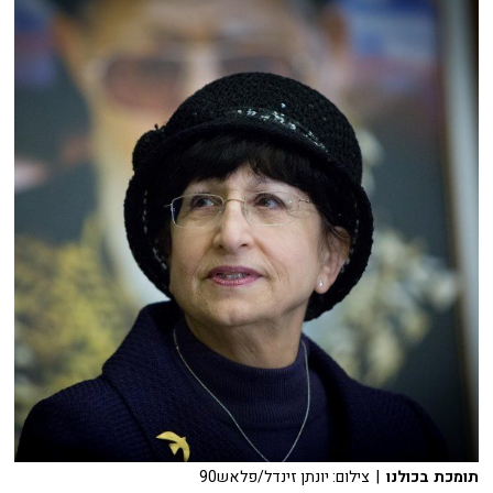
תומכת בכולנו
| צילום: יונתן זינדל/פלאש90