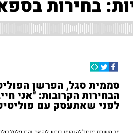
ות: בחירות בספא
סממית סגל, הפרשן הפוליט
הבחירות הקרובות: "אני חייב
לפני שאתעסק עם פוליטיק
מה משותף בין יוד'לה ומומו, כורש, לוקאס, וקרן פלס? כול