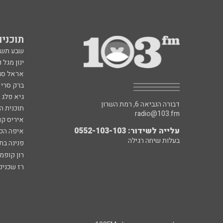
תוכניות fm
שבע תש
ינון מגל 
אראל סג"
ברק סרי 
גיא פלג
דבורה הנביאה 6, רמת השרון
תוכנית ה
radio@103.fm
איריס קו
עלייה לשידור: 0552-103-103
איפה הכ
בעלות שיחה רגילה
פנינה בת
רון קופמ
רז שכניק