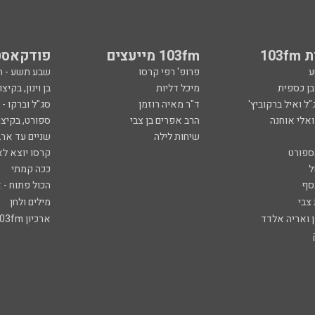
103
103fm מייעצים
פודקאסט
ע
פרופ' רפי קרסו
שבע תשע - 
ובן כספית
מיכל דליות
בן וינון, בקיצו
ל ואיל ברקוביץ'
ד"ר מאיה רוזמן
סג"ל וברקו -
ואלי אוחנה
הרב אפרים בן צבי
ספורט, בקיצו
שיחות לילה
שניים עד ארב
ספורט
קרסו יוצא לא
ל
ככה קמתי
סף
הכול פתוח - א
 צבי
מילים ולחן
ן ואריה אלדד
ארכיון 103fm