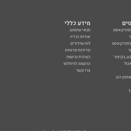
ים
מידע כללי
הפודקאסט
תנאי שימוש
ר
אודות הרדיו
 הפודקאסט
לוח שידורים
ר
מדיניות פרטיות
ע, בקיצור
הצהרת נגישות
כול
הרשמה לניוזלטר
צרו קשר
מנון רגב