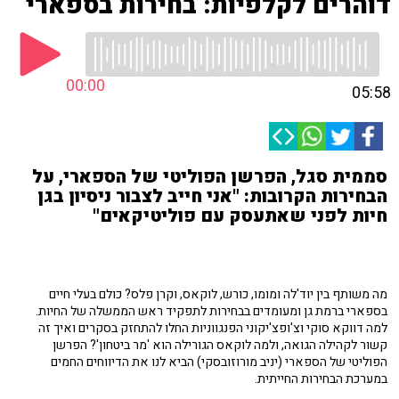
דוהרים לקלפיות: בחירות בספארי
00:00
05:58
סממית סגל, הפרשן הפוליטי של הספארי, על
הבחירות הקרובות: "אני חייב לצבור ניסיון בגן
חיות לפני שאתעסק עם פוליטיקאים"
מה משותף בין יוד'לה ומומו, כורש, לוקאס, וקרן פלס? כולם בעלי חיים
בספארי ברמת גן ומעומדים בבחירות לתפקיד ראש הממשלה של החיות.
למה דווקא סוקי וצ'ופצ'יקוני הפנגווניות החלו להתחזק בסקרים ואיך זה
קשור לקהילה הגואה, ולמה לוקאס הגורילה הוא 'מר ביטחון'? הפרשן
הפוליטי של הספארי (יניב מורוזובסקי) הביא לנו את הדיווחים החמים
במערכת הבחירות החייתית.