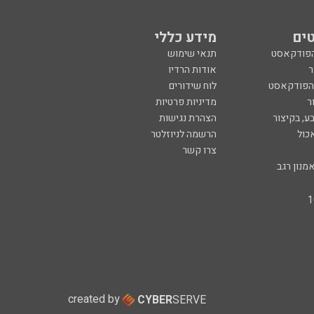
ים
מידע כללי
הפודקאסט
תנאי שימוש
ר
אודות הרדיו
 הפודקאסט
לוח שידורים
ר
מדיניות פרטיות
ע, בקיצור
הצהרת נגישות
כול
הרשמה לניוזלטר
צרו קשר
מנון רגב
created by
CYBER
SERVE