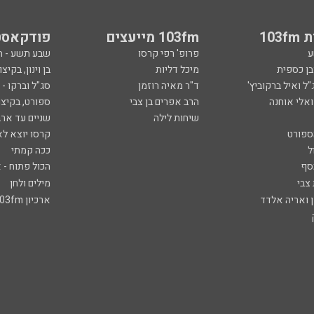
103
103fm מייעצים
פודקאסט
ע
פרופ' רפי קרסו
שבע תשע - 
ובן כספית
מיכל דליות
בן וינון, בקיצו
ל ואיל ברקוביץ'
ד"ר מאיה רוזמן
סג"ל וברקו -
ואלי אוחנה
הרב אפרים בן צבי
ספורט, בקיצו
שיחות לילה
שניים עד ארב
ספורט
קרסו יוצא לא
ל
ככה קמתי
סף
הכול פתוח - א
 צבי
מילים ולחן
ן ואריה אלדד
ארכיון 103fm