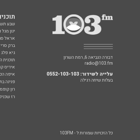
תוכניות fm
שבע תש
ינון מגל 
אראל סג"
ברק סרי 
גיא פלג
דבורה הנביאה 6, רמת השרון
תוכנית ה
radio@103.fm
איריס קו
עלייה לשידור: 0552-103-103
איפה הכ
בעלות שיחה רגילה
פנינה בת
רון קופמ
רז שכניק
כל הזכויות שמורות ל - 103FM