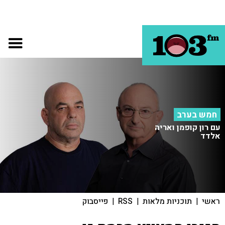
חמש בערב
עם רון קופמן ואריה
אלדד
ראשי
|
תוכניות מלאות
|
RSS
|
פייסבוק