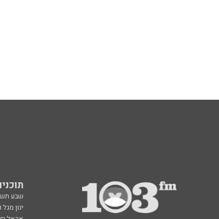
תוכניות fm
שבע תש
ינון מגל 
אראל סג"