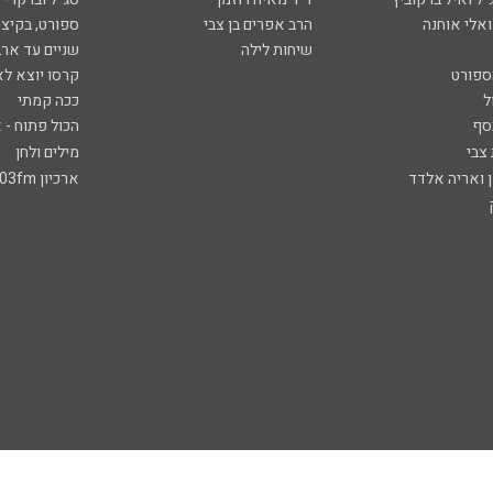
ואלי אוחנה
הרב אפרים בן צבי
ספורט, בקיצו
שיחות לילה
שניים עד ארב
ספורט
קרסו יוצא לא
ל
ככה קמתי
סף
הכול פתוח - א
 צבי
מילים ולחן
ן ואריה אלדד
ארכיון 103fm