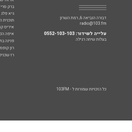
ברק סרי 
גיא פלג
דבורה הנביאה 6, רמת השרון
תוכנית ה
radio@103.fm
איריס קו
עלייה לשידור: 0552-103-103
איפה הכ
בעלות שיחה רגילה
פנינה בת
רון קופמ
רז שכניק
כל הזכויות שמורות ל - 103FM