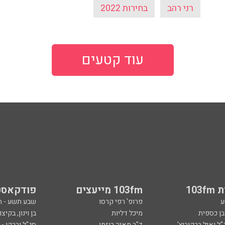
רני רהב
בחירות 2022
עוד קטעים
103
103fm מייעצים
פודקאסט
ע
פרופ' רפי קרסו
שבע תשע - 
ובן כספית
מיכל דליות
בן וינון, בקיצו
ל ואיל ברקוביץ'
ד"ר מאיה רוזמן
סג"ל וברקו -