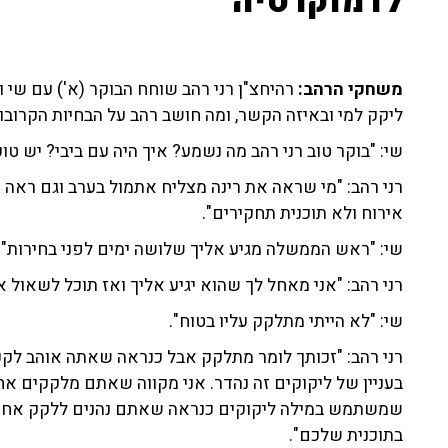
לדמוקרטיה"
משחקי הרהב:
רהיחצ"ן רני רהב שוחח הבוקר (א') עם שי ול
ליקק למי ובאיזה הקשר, ומה חושב רהב על הבחיות הקרובו
שי: "בוקר טוב רני רהב מה נשמע? איך היה עם ביבי? יש טוענ
רני רהב: "מי שראה את רינה מצליח אתמול בערב וגם ראה את
אירוח ולא תוכנית תחקירים".
שי: "ראש הממשלה מגיע אליך שלושה ימים לפני בחירות".
רני רהב: "אני מאחל לך שהוא יגיע אליך ואז תוכל לשאול 
שי: "לא הייתי מתלקק עליו בטוח".
רני רהב: "זכותך לומר מתלקק אבל כנראה שאתה אוהב לק
בעניין של ליקוקים זה נהדר. אני מקווה שאתם מלקקים אח
שמשתמש במילה ליקוקים כנראה שאתם נהנים ללקק אחד לש
בתוכנית שלכם".