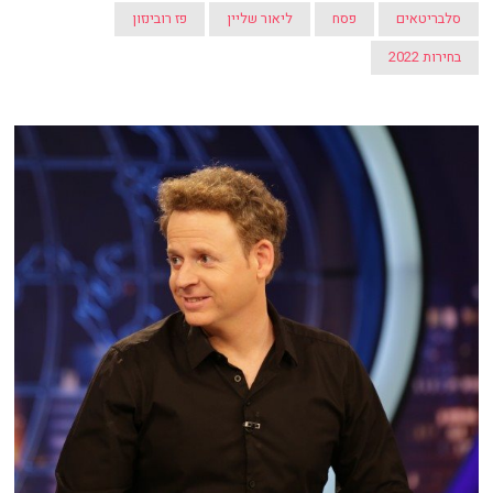
סלבריטאים
פסח
ליאור שליין
פז רובינזון
בחירות 2022