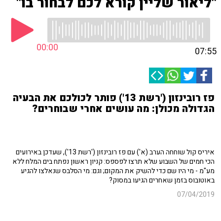
"ליאור שליין קורא לכם לבחור בו"
00:00
07:55
פז רובינזון ('רשת 13') פותר לכולכם את הבעיה
הגדולה מכולן: מה עושים אחרי שבוחרים?
איריס קול שוחחה הערב (א') עם פז רובינזון ('רשת 13'), שעדכן באירועים
הכי חמים של השבוע שלא תרצו לפספס: קניון ראשון נפתח בים המלח ללא
מע"מ - מי היו שם כדי להשיק את המקום; וגם: מי הסלבס שנאלצו להגיע
באוטובוס בזמן שאחרים הגיעו במסוק?
07/04/2019