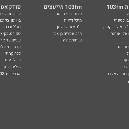
103
103fm מייעצים
פודקאסט
ע
פרופ' רפי קרסו
שבע תשע - 
ובן כספית
מיכל דליות
בן וינון, בקיצו
ל ואיל ברקוביץ'
ד"ר מאיה רוזמן
סג"ל וברקו -
ואלי אוחנה
הרב אפרים בן צבי
ספורט, בקיצו
שיחות לילה
שניים עד ארב
ספורט
קרסו יוצא לא
ל
ככה קמתי
סף
הכול פתוח - א
 צבי
מילים ולחן
ן ואריה אלדד
ארכיון 103fm