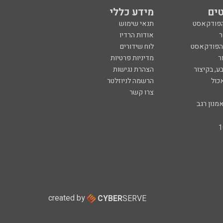
ים
מידע כללי
הפודקאסט
תנאי שימוש
ר
אודות הרדיו
 הפודקאסט
לוח שידורים
ר
מדיניות פרטיות
ע, בקיצור
הצהרת נגישות
כול
הרשמה לניוזלטר
צרו קשר
מנון רגב
created by
CYBER
SERVE