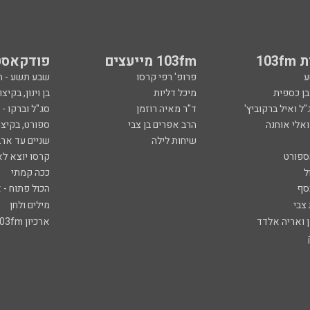
103
103fm מייעצים
פודקאסט
ע
פרופ' רפי קרסו
שבע תשע - 
ובן כספית
מיכל דליות
בן וינון, בקיצו
ל ואיל ברקוביץ'
ד"ר מאיה רוזמן
סג"ל וברקו -
ואלי אוחנה
הרב אפרים בן צבי
ספורט, בקיצו
שיחות לילה
שניים עד ארב
ספורט
קרסו יוצא לא
ל
ככה קמתי
סף
הכול פתוח - א
 צבי
מילים ולחן
ן ואריה אלדד
ארכיון 103fm