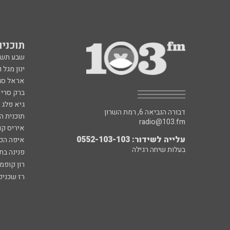
תוכניות fm
שבע תש
ינון מגל 
אראל סג"
ברק סרי 
גיא פלג
דבורה הנביאה 6, רמת השרון
תוכנית ה
radio@103.fm
איריס קו
עלייה לשידור: 0552-103-103
איפה הכ
בעלות שיחה רגילה
פנינה בת
רון קופמ
רז שכניק