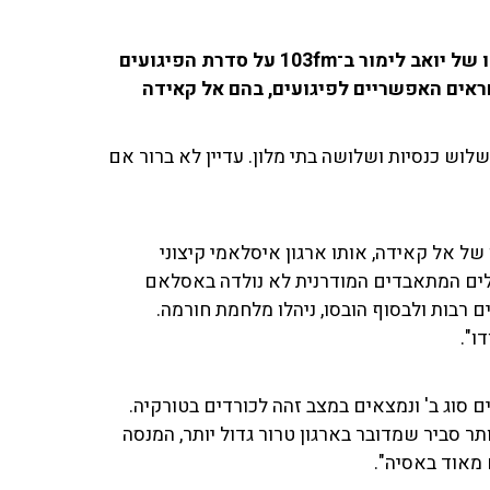
עורך חדשות החוץ ב'וואלה' אורן נהרי התראיין בתוכניתו של יואב לימור ב־103fm על סדרת הפיגועים
חראים האפשריים לפיגועים, בהם אל קאידה
לוש כנסיות ושלושה בתי מלון. עדיין לא ברור אם
של אל קאידה, אותו ארגון איסלאמי קיצוני
בלים המתאבדים המודרנית לא נולדה באסלאם
רבות ולבסוף הובסו, ניהלו מלחמת חורמה.
ו".
סוג ב' ונמצאים במצב זהה לכורדים בטורקיה.
תר סביר שמדובר בארגון טרור גדול יותר, המנסה
 מאוד באסיה".