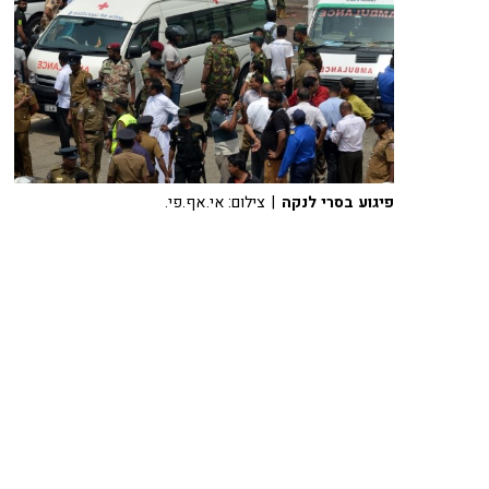
פיגוע בסרי לנקה
| צילום: אי.אף.פי.