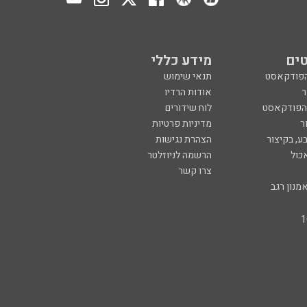
ים
מידע כללי
הפודקאסט
תנאי שימוש
ר
אודות הרדיו
 הפודקאסט
לוח שידורים
ר
מדיניות פרטיות
ע, בקיצור
הצהרת נגישות
כול
הרשמה לניוזלטר
צרו קשר
מנון רגב