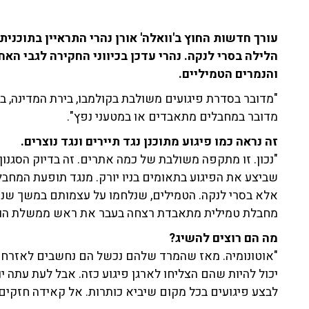
הלילה בסרי לנקה. נהרי עדכן בכיווני החקירה לגבי הא
והנמרים הטמיליים.
"מדובר בסדרת פיגועים משולבת בקולמבו, בירת המדינה, בש
מדובר במחבלים מתאבדים או במטעני נפץ".
זה נראה כמו פיגוע מתוכנן נגד תיירים ונגד נוצרים.
"נכון. זו מתקפה משולבת של כמה אתרים. זה בדיוק הסגנון 
שביצע את הפיגוע בתאומים בניו יורק. מנגד תופעת המח
אלא בסרי לנקה. הטמילים, שנלחמו על עצמותם במשך שנים 
מחבלת טמילית מתאבדת רצחה בעבר את ראש ממשלת הוד
מה הם רוצים להשיג?
"אוטונומיה. מאז שהמרד שלהם נכשל הם נחשבים לאזרחים 
יכול להיות שהם הצליחו לארגן פיגוע כזה. אבל לעת עתה יו
לבצע פיגועים בכל מקום שיביא כותרות. אל קאידה חזקים