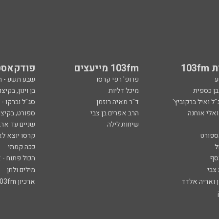
103
103fm מייעצים
פודקאסט
ע
פרופ' רפי קרסו
שבע תשע - 
ובן כספית
מיכל דליות
בן וינון, בקיצו
ל ואיל ברקוביץ'
ד"ר מאיה רוזמן
סג"ל וברקו -
ואלי אוחנה
הרב אפרים בן צבי
ספורט, בקיצו
שיחות לילה
שניים עד ארב
ספורט
קרסו יוצא לא
ל
ככה קמתי
סף
הכול פתוח - א
 צבי
מילים ולחן
ן ואריה אלדד
ארכיון 103fm