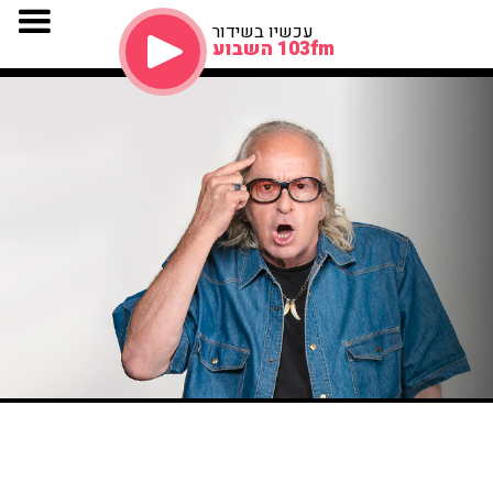
עכשיו בשידור
103fm השבוע