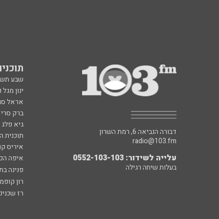
תוכניות fm
שבע תש
ינון מגל 
אראל סג"
ברק סרי 
גיא פלג
דבורה הנביאה 6, רמת השרון
תוכנית ה
radio@103.fm
איריס קו
עלייה לשידור: 0552-103-103
איפה הכ
בעלות שיחה רגילה
פנינה בת
רון קופמ
רז שכניק