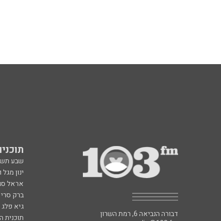
תוכניות fm
שבע תש
ינון מגל 
אראל סג"
ברק סרי 
גיא פלג
דבורה הנביאה 6, רמת השרון
תוכנית ה