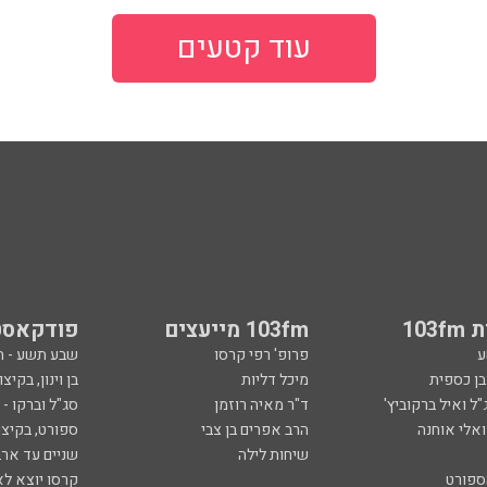
עוד קטעים
103
103fm מייעצים
פודקאסט
ע
פרופ' רפי קרסו
שבע תשע - 
ובן כספית
מיכל דליות
בן וינון, בקיצו
ל ואיל ברקוביץ'
ד"ר מאיה רוזמן
סג"ל וברקו -
ואלי אוחנה
הרב אפרים בן צבי
ספורט, בקיצו
שיחות לילה
שניים עד ארב
ספורט
קרסו יוצא לא