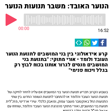
הנוער האובד: משבר תנועות הנוער
00:00
16:52
קרע אידאולוגי בין בני המושבים לתנועת הנוער
העובד ולומד • אורי מתוקי: "בתנועת בני
המושבים מנסים לגרור אותנו בכוח לבוץ רק
בגלל ויכוח פנימי"
בשבוע הקרוב תכריע תנועת הנוער בני המושבים אם עליה לחזור לחיקה של
תנועת הנוער העובד והלומד או להתחבר לתנועת השומר החדש. בין שתי
התנועות החל באוקטובר משבר עמוק, ומאבק כלכלי. שירי ארדיטי, מזכ"לית
תנועת בני המושבים, ואורי מתוקי מהנהגת הנוער העובד והלומד, שוחחו עם
סג"ל ורועי עידן בנושא.
אראל