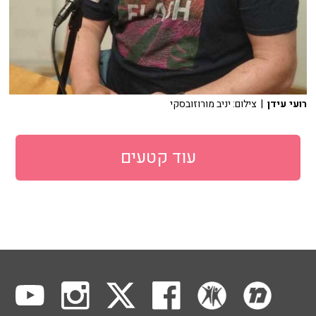
רועי עידן
| צילום: יניב מורוזובסקי
עוד קטעים