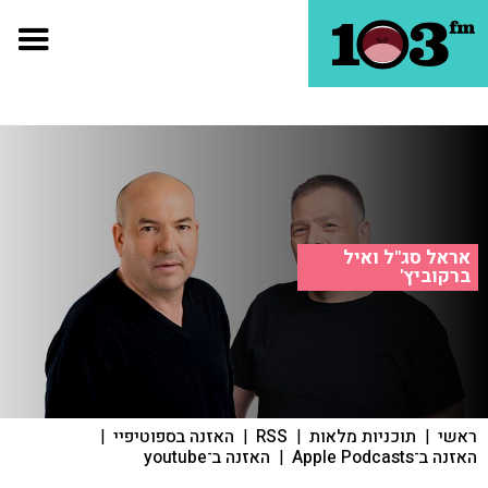
אראל סג"ל ואיל
ברקוביץ'
ראשי
|
תוכניות מלאות
|
RSS
|
האזנה בספוטיפיי
|
האזנה ב־Apple Podcasts
|
האזנה ב־youtube