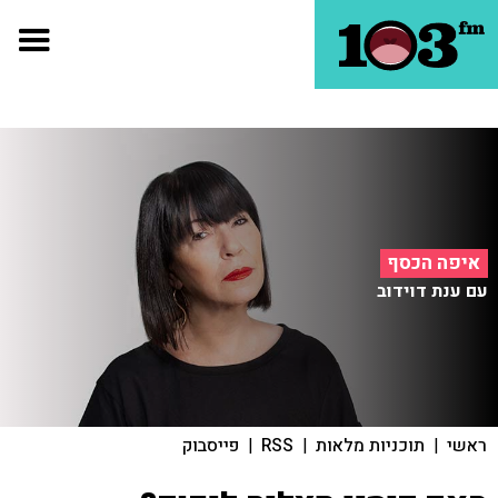
איפה הכסף
עם ענת דוידוב
ראשי
|
תוכניות מלאות
|
RSS
|
פייסבוק