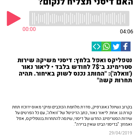
האם דיסני תצליח לנקום?
00:00
04:06
נטפליקס ואפל בלחץ: דיסני משיקה שירות
סטרימינג ב־7$ לחודש בלבד • ליאור נאור
('וואלה'): "המותג נכנס לשוק באיחור. תהיה
תחרות קשה"
בקרוב נשיונל גאוגרפיק, סדרת מלחמת הכוכבים ומיקי מאוס ירוכזו תחת
קורת גג אחת: ליאור נאור, כתב הדיגיטל של 'וואלה', עם כל הפרטים על
שירות הסטרימינג החדש של דיסני, שינסה להתחרות בנטפליקס, אפל
ואמזון: "בדיסני הבינו שאין ברירה".
29/04/2019