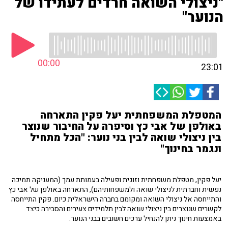
"ניצולי השואה חרדים לעתידו של
הנוער"
00:00
23:01
המטפלת המשפחתית יעל פקין התארחה
באולפן של אבי כץ וסיפרה על החיבור שנוצר
בין ניצולי שואה לבין בני נוער: "הכל מתחיל
ונגמר בחינוך"
יעל פקין, מטפלת משפחתית וזוגית ופעילה בעמותת עמך (המעניקה תמיכה
נפשית וחברתית לניצולי שואה ולמשפחותיהם), התארחה באולפן של אבי כץ
והתייחסה אל ניצולי השואה ומקומם בחברה הישראלית כיום. פקין התייחסה
לקשרים שנוצרים בין ניצולי שואה לבין תלמידים צעירים והסבירה כיצד
באמצעות חינוך ניתן להנחיל ערכים חשובים בבני הנוער.