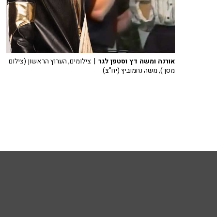
אורנה ומשה דץ וסטפן לגר
| צילומים, הערוץ הראשון (צילום
מסך), משה נחמוביץ (יח"צ)