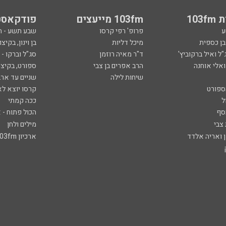
103
103fm מייעצים
פודקאסט
ע
פרופ' רפי קרסו
שבע תשע - 
ובן כספית
מיכל דליות
בן וינון, בקיצו
ל ואיל ברקוביץ'
ד"ר מאיה רוזמן
סג"ל וברקו -
ואלי אוחנה
הרב אפרים בן צבי
ספורט, בקיצו
שיחות לילה
שניים עד ארב
ספורט
קרסו יוצא לא
ל
ככה קמתי
סף
הכול פתוח - א
 צבי
מילים ולחן
ן ואריה אלדד
ארכיון 103fm