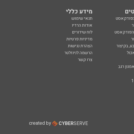
ים
מידע כללי
הפודקאסט
תנאי שימוש
ר
אודות הרדיו
 הפודקאסט
לוח שידורים
ר
מדיניות פרטיות
ע, בקיצור
הצהרת נגישות
כול
הרשמה לניוזלטר
צרו קשר
מנון רגב
created by
CYBER
SERVE