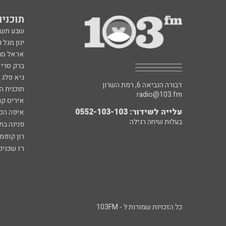
תוכניות fm
שבע תש
ינון מגל 
אראל סג"
ברק סרי 
גיא פלג
דבורה הנביאה 6, רמת השרון
תוכנית ה
radio@103.fm
איריס קו
עלייה לשידור: 0552-103-103
איפה הכ
בעלות שיחה רגילה
פנינה בת
רון קופמ
רז שכניק
כל הזכויות שמורות ל - 103FM