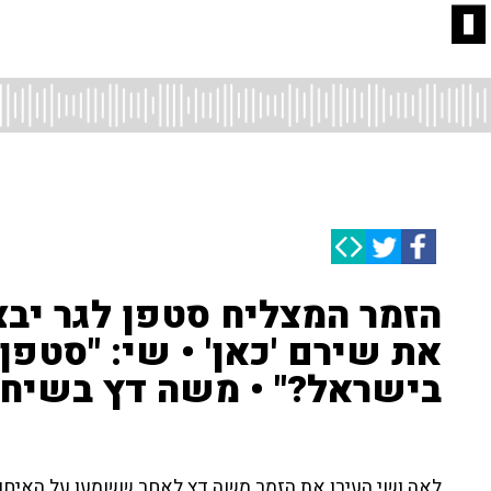
ם
הזמר המצליח סטפן לגר יבצ
את שירם 'כאן' • שי: "סטפן 
בישראל?" • משה דץ בשיח
לאה ושי העירו את הזמר משה דץ לאחר ששמעו על האיחוד ש