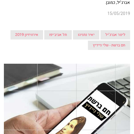
אברג'יל, כמובן.
15/05/2019
לינור אברג'יל
יאיר נתניהו
תל אביב־יפו
אירוויזיון 2019
חם ברשת - שלי ניידיץ