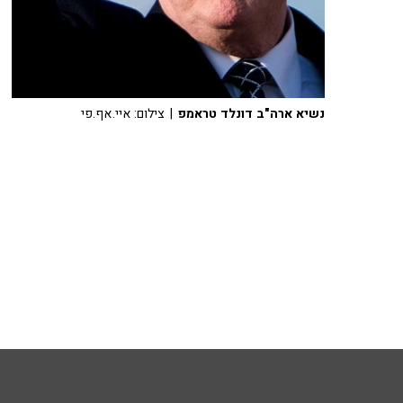
נשיא ארה"ב דונלד טראמפ
| צילום: איי.אף.פי