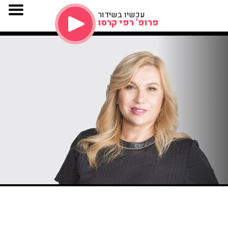
עכשיו בשידור
פרופ' רפי קרסו