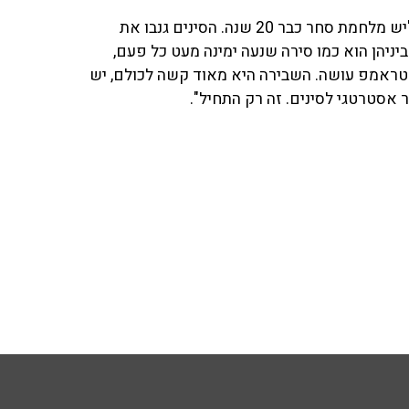
אמיר אייל ('אינפיניטי') על מלחמת הסחר בין סין וארה"ב: "יש מלחמת סחר כבר 20 שנה. הסינים גנבו את
ת ביניהן הוא כמו סירה שנעה ימינה מעט כל פעם,
שטראמפ עושה. השבירה היא מאוד קשה לכולם, יש
ר אסטרטגי לסינים. זה רק התחיל".