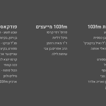
103
103fm מייעצים
פודקאסט
ע
פרופ' רפי קרסו
שבע תשע - 
ובן כספית
מיכל דליות
בן וינון, בקיצו
ל ואיל ברקוביץ'
ד"ר מאיה רוזמן
סג"ל וברקו -
ואלי אוחנה
הרב אפרים בן צבי
ספורט, בקיצו
שיחות לילה
שניים עד ארב
ספורט
קרסו יוצא לא
ל
ככה קמתי
סף
הכול פתוח - א
 צבי
מילים ולחן
ן ואריה אלדד
ארכיון 103fm