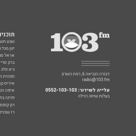
תוכניות fm
שבע תש
ינון מגל 
אראל סג"
ברק סרי 
גיא פלג
דבורה הנביאה 6, רמת השרון
תוכנית ה
radio@103.fm
איריס קו
עלייה לשידור: 0552-103-103
איפה הכ
בעלות שיחה רגילה
פנינה בת
רון קופמ
רז שכניק