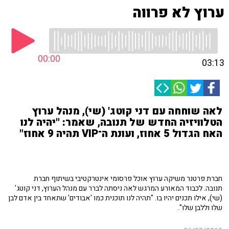
ערוץ לא פרווה
00:00
03:13
לאה שוחחה עם דני קוטג' (שי), מנהל ערוץ
הטלוויזיה החדש של תנובה, שאמר: "יהיה לנו
האח הגדול 5 אחוז, ועונת ה־VIP תהיה 9 אחוז"
חברת פרטנר משיקה ערוץ אוכל פרסומי אינטרקטיבי בשיתוף חברת
תנובה. לכבוד המאורע המרגש לאה ניסתה לברר עם מנהל הערוץ, דני קוטג'
(שי), אילו תכנים יהיו בו. "תהיה לנו תוכנית כמו 'אבודים' שתאחד בין אדם לבן
שלו וללבן שלו".