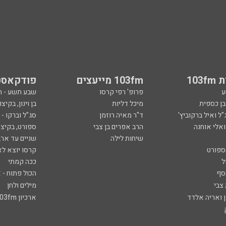
103
103fm מייעצים
פודקאסט
ע
פרופ' רפי קרסו
שבע תשע - 
ובן כספית
מיכל דליות
בן וינון, בקיצו
ל ואיל ברקוביץ'
ד"ר מאיה רוזמן
סג"ל וברקו -
ואלי אוחנה
הרב אפרים בן צבי
ספורט, בקיצו
שיחות לילה
שניים עד ארב
ספורט
קרסו יוצא לא
ל
ככה קמתי
סף
הכול פתוח - א
 צבי
מילים ולחן
ן ואריה אלדד
ארכיון 103fm