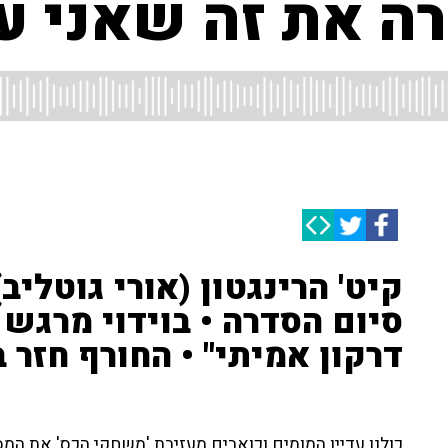
ה את זה שאני עד
קיט' הרינגטון (אורי גוטליב
סיום הסדרה • בוידוי מרגש 
דרקון אמיתי" • החורף חזר ב
כולנו עדיין המומים וכואבים מעזיבת 'משחקי הכס' את ה