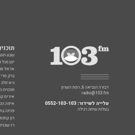
תוכניות fm
שבע תש
ינון מגל 
אראל סג"
ברק סרי 
גיא פלג
דבורה הנביאה 6, רמת השרון
תוכנית ה
radio@103.fm
איריס קו
עלייה לשידור: 0552-103-103
איפה הכ
בעלות שיחה רגילה
פנינה בת
רון קופמ
רז שכניק