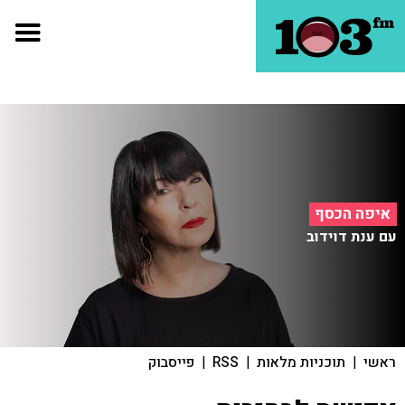
איפה הכסף
עם ענת דוידוב
ראשי
|
תוכניות מלאות
|
RSS
|
פייסבוק