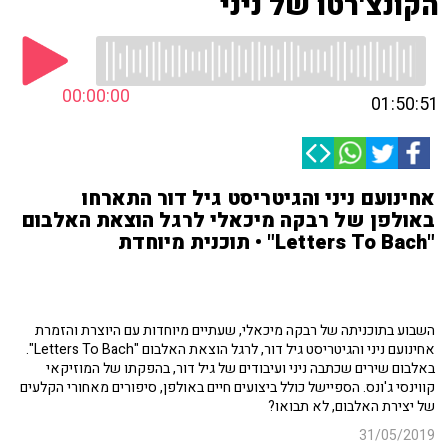
הקונצ'רטו של ניני
00:00:00
01:50:51
אחינועם ניני והגיטריסט גיל דור התארחו
באולפן של רבקה מיכאלי לרגל הוצאת האלבום
"Letters To Bach" • תוכנית מיוחדת
השבוע בתוכניתה של רבקה מיכאלי, שעתיים מיוחדות עם היוצרת והזמרת
אחינועם ניני והגיטריסט גיל דור, לרגל הוצאת האלבום "Letters To Bach".
באלבום שירים שכתבה ניני ועיבודים של גיל דור, בהפקתו של המוזיקאי
קווינסי ג'ונס. הספיישל כולל ביצועים חיים באולפן, סיפורים מאחורי הקלעים
של יצירת האלבום, לא תבואו?
31/05/2019