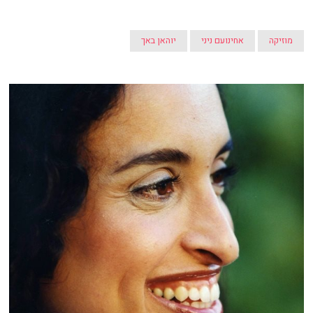
מוזיקה
אחינועם ניני
יוהאן באך