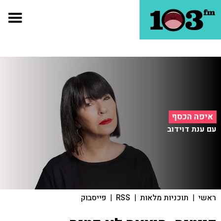
איפה הכסף
עם ענת דוידוב
ראשי
|
תוכניות מלאות
|
RSS
|
פייסבוק