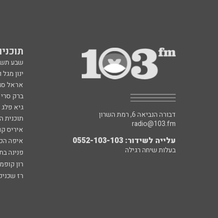
תוכניות fm
שבע תש
ינון מגל 
אראל סג"
ברק סרי 
גיא פלג
דבורה הנביאה 6, רמת השרון
תוכנית ה
radio@103.fm
איריס קו
עלייה לשידור: 0552-103-103
איפה הכ
בעלות שיחה רגילה
פנינה בת
רון קופמ
רז שכניק