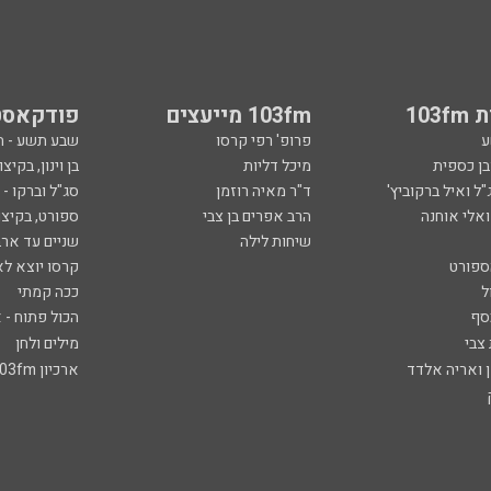
103
103fm מייעצים
פודקאסט
ע
פרופ' רפי קרסו
שבע תשע - 
ובן כספית
מיכל דליות
בן וינון, בקיצו
ל ואיל ברקוביץ'
ד"ר מאיה רוזמן
סג"ל וברקו -
ואלי אוחנה
הרב אפרים בן צבי
ספורט, בקיצו
שיחות לילה
שניים עד ארב
ספורט
קרסו יוצא לא
ל
ככה קמתי
סף
הכול פתוח - א
 צבי
מילים ולחן
ן ואריה אלדד
ארכיון 103fm