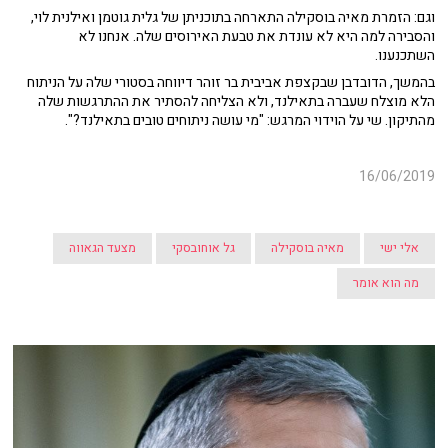
וגם: הזמרת מאיה בוסקילה התארחה בתוכניתן של גלית גוטמן ואילנית לוי,
והסבירה למה היא לא עונדת את טבעת האירוסים שלה. אנחנו לא
השתכנענו.
בהמשך, הדובדבן שבקצפת אביבית בר זוהר דיווחה בסטורי שלה על הניתוח
הלא מוצלח שעברה בתאילנד, ולא הצליחה להסתיר את ההתרגשות שלה
מהתיקון. שי על הוידוי המרגש: "מי עושה ניתוחים טובים בתאילנד?".
16/06/2019
אלי ישי
מאיה בוסקילה
גל אוחובסקי
מצעד הגאווה
מה הוא אומר