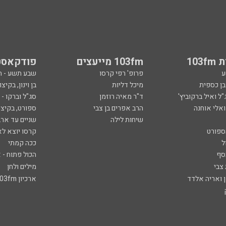
103
103fm מייעצים
פודקאסט
ע
פרופ' רפי קרסו
שבע תשע - 
ובן כספית
מיכל דליות
בן וינון, בקיצו
ל ואיל ברקוביץ'
ד"ר מאיה רוזמן
סג"ל וברקו -
ואלי אוחנה
הרב אפרים בן צבי
ספורט, בקיצו
שיחות לילה
שניים עד ארב
ספורט
קרסו יוצא לא
ל
ככה קמתי
סף
הכול פתוח - א
 צבי
מילים ולחן
ן ואריה אלדד
ארכיון 103fm