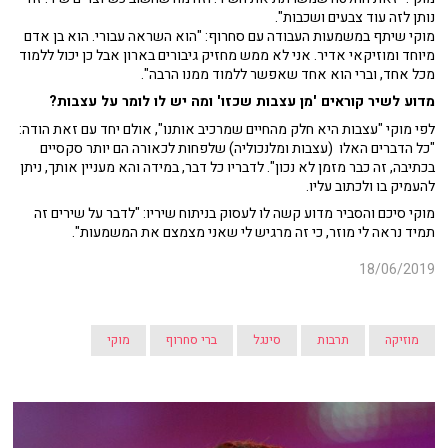
נותן לזה עוד צבעים ושכבות".
מוקי שיתף במשמעות העבודה עם סחרוף: "הוא השראה עבורי. הוא בן אדם
מיוחד ומוזיקאי אדיר. אני לא ממש מחזיק גיבורים בארון אבל כן יכול ללמוד
מכל אחד, וברי הוא אחד שאפשר ללמוד ממנו הרבה".
מדוע לשיר קוראים 'מן עצבות שכזו' ומה יש לו לומר על עצבות?
לפי מוקי "עצבות היא חלק מהחיים שמרכיב אותנו", אולם יחד עם זאת הודה:
"כל הדברים האלו (עצבות ומלנכוליה) שלפחות לכאורה הם יותר סקסיים
בכתיבה, זה כבר מזמן לא נכון". לדבריו כל דבר, במידה והא מעניין אותך, ניתן
להעמיק בו ולכתוב עליו.
מוקי סיכם והסביר מדוע קשה לו לעסוק בניתוח שיריו: "לדבר על שירים זה
תמיד נראה לי מוזר, כי זה מרגיש לי שאני מצמצם את המשמעות".
18/06/2019
מוזיקה
תרבות
סינגל
ברי סחרוף
מוקי