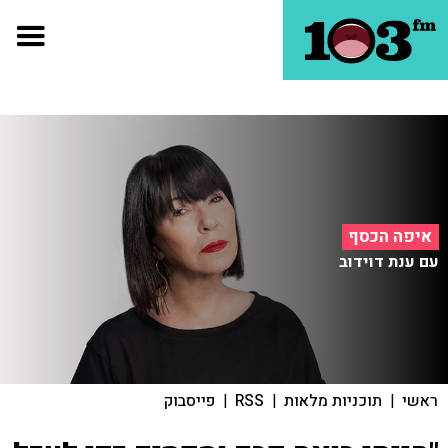
איפה הכסף
עם ענת דוידוב
ראשי
|
תוכניות מלאות
|
RSS
|
פייסבוק