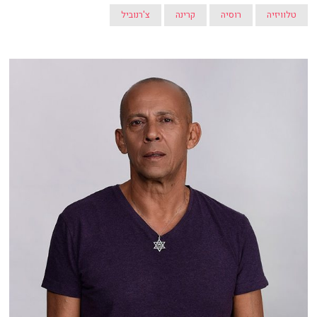
טלוויזיה
רוסיה
קרינה
צ'רנוביל