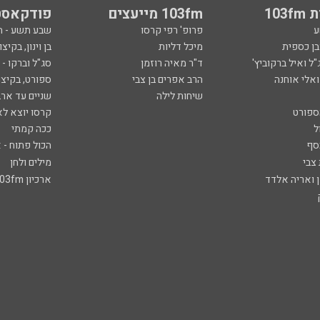
103
103fm מייעצים
פודקאסט
ע
פרופ' רפי קרסו
שבע תשע - 
ובן כספית
מיכל דליות
בן וינון, בקיצו
ל ואיל ברקוביץ'
ד"ר מאיה רוזמן
סג"ל וברקו -
ואלי אוחנה
הרב אפרים בן צבי
ספורט, בקיצו
שיחות לילה
שניים עד ארב
ספורט
קרסו יוצא לא
ל
ככה קמתי
סף
הכול פתוח - א
 צבי
מילים ולחן
ן ואריה אלדד
ארכיון 103fm