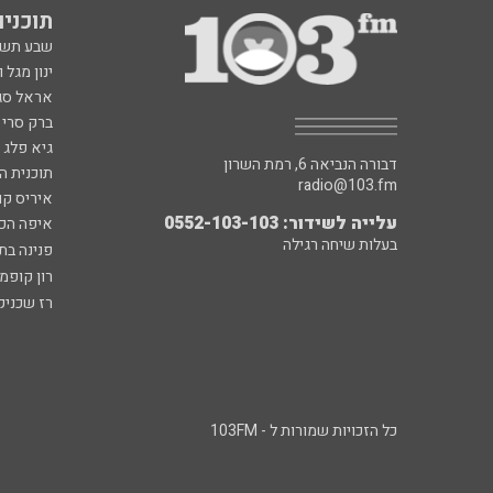
תוכניות fm
שבע תש
ינון מגל 
אראל סג"
ברק סרי 
גיא פלג
דבורה הנביאה 6, רמת השרון
תוכנית ה
radio@103.fm
איריס קו
עלייה לשידור: 0552-103-103
איפה הכ
בעלות שיחה רגילה
פנינה בת
רון קופמ
רז שכניק
כל הזכויות שמורות ל - 103FM