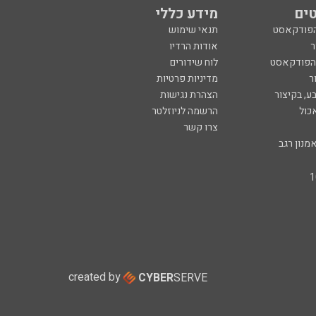
ים
מידע כללי
הפודקאסט
תנאי שימוש
ר
אודות הרדיו
 הפודקאסט
לוח שידורים
ר
מדיניות פרטיות
ע, בקיצור
הצהרת נגישות
כול
הרשמה לניוזלטר
צרו קשר
מנון רגב
created by
CYBER
SERVE