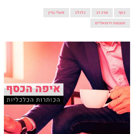
כסף
שדה דב
כלכלה
פועלי בניין
מטבעות וירטואליים