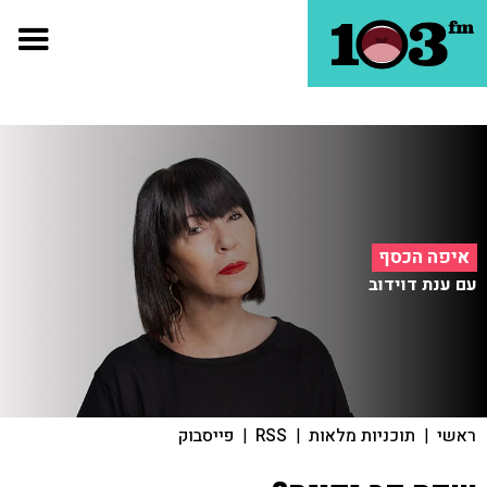
איפה הכסף
עם ענת דוידוב
ראשי
|
תוכניות מלאות
|
RSS
|
פייסבוק