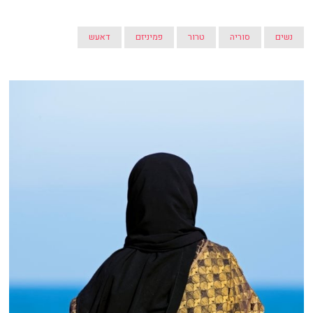
נשים
סוריה
טרור
פמיניזם
דאעש