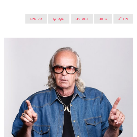
ארה"ב
שואה
מאזינים
מקסיקו
פליטים