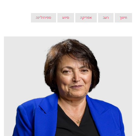
חינוך
רעב
אפריקה
סיוע
ספירולינה