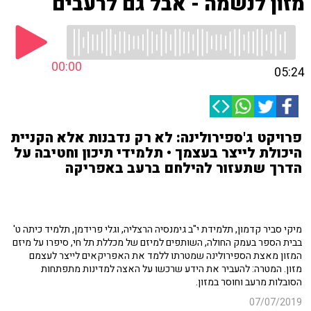
מזון לנשמה - אבל גם לרעבים
00:00
05:24
פרויקט ג'ספירולינה: לא רק נדבנות אלא הקניית
היכולת לייצר בעצמך • תלמידי תיכון וחטיבה על
הדרך שתעזור להילחם ברעב באפריקה
מיקי סביר קדמון, תלמידת י"ב גימנסיה הרצליה, וגלי פרידמן, תלמיד כיתה ט'
בבית הספר בעמק החולה, השותפים למיזם של מכללת תל חי, סיפרו על מיזם
המזון מאצת הספירולינה שמטרתו ללמד את האפריקאים לייצר לעצמם
מזון. המטרה: להעביר את הידע שרכשו על האצה למדינות מתפתחות
הסובלות מרעב וחוסר במזון.
07/07/2019