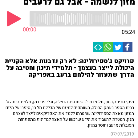
מזון לנשמה - אבל גם לרעבים
00:00
05:24
פרויקט ג'ספירולינה: לא רק נדבנות אלא הקניית
היכולת לייצר בעצמך • תלמידי תיכון וחטיבה על
הדרך שתעזור להילחם ברעב באפריקה
מיקי סביר קדמון, תלמידת י"ב גימנסיה הרצליה, וגלי פרידמן, תלמיד כיתה ט'
בבית הספר בעמק החולה, השותפים למיזם של מכללת תל חי, סיפרו על מיזם
המזון מאצת הספירולינה שמטרתו ללמד את האפריקאים לייצר לעצמם
מזון. המטרה: להעביר את הידע שרכשו על האצה למדינות מתפתחות
הסובלות מרעב וחוסר במזון.
07/07/2019