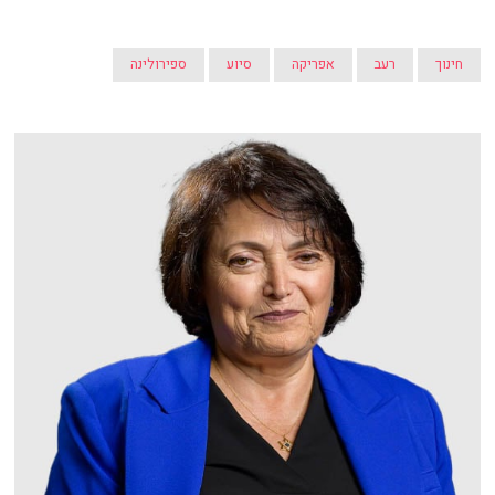
חינוך
רעב
אפריקה
סיוע
ספירולינה