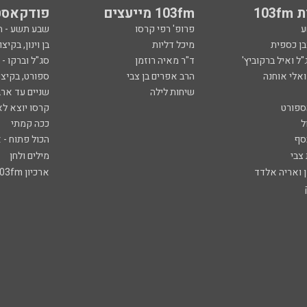
103
103fm מייעצים
פודקאסט
ע
פרופ' רפי קרסו
שבע תשע - 
ובן כספית
מיכל דליות
בן וינון, בקיצו
ל ואיל ברקוביץ'
ד"ר מאיה רוזמן
סג"ל וברקו -
ואלי אוחנה
הרב אפרים בן צבי
ספורט, בקיצו
שיחות לילה
שניים עד ארב
ספורט
קרסו יוצא לא
ל
ככה קמתי
סף
הכול פתוח - א
 צבי
מילים ולחן
ן ואריה אלדד
ארכיון 103fm