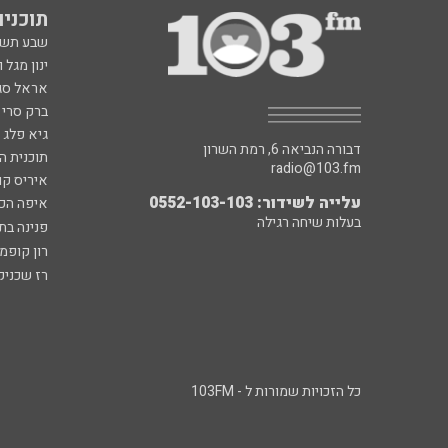
תוכניות fm
שבע תש
ינון מגל 
אראל סג"
ברק סרי 
גיא פלג
דבורה הנביאה 6, רמת השרון
תוכנית ה
radio@103.fm
איריס קו
עלייה לשידור: 0552-103-103
איפה הכ
בעלות שיחה רגילה
פנינה בת
רון קופמ
רז שכניק
כל הזכויות שמורות ל - 103FM