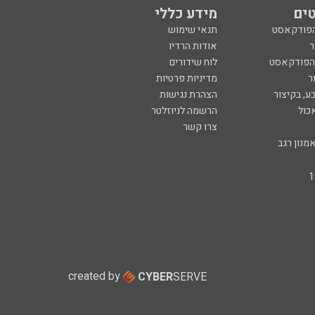
ים
מידע כללי
הפודקאסט
תנאי שימוש
ר
אודות הרדיו
 הפודקאסט
לוח שידורים
ר
מדיניות פרטיות
ע, בקיצור
הצהרת נגישות
כול
הרשמה לניוזלטר
צרו קשר
מנון רגב
created by
CYBER
SERVE