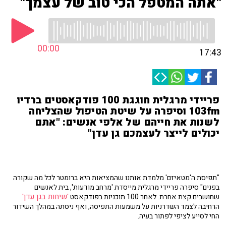
"אתה המטפל הכי טוב של עצמך"
00:00
17:43
פריידי מרגלית חוגגת 100 פודקאסטים ברדיו
103fm וסיפרה על שיטת הטיפול שהצליחה
לשנות את חייהם של אלפי אנשים: "אתם
יכולים לייצר לעצמכם גן עדן"
"תפיסת ה'מטאיזם' מלמדת אותנו שהמציאות היא ברומטר לכל מה שקורה
בפנים" סיפרה פריידי מרגלית מייסדת 'מרחב מודעות', בית לאנשים
'שיחות בגן עדן'
שחושבים קצת אחרת. לאחר 100 תוכניות בפודקאסט
הרחיבה לצמד השדרניות על משמעות התפיסה, ואף ניסתה במהלך השידור
החי לסייע לציפי לפתור בעיה.