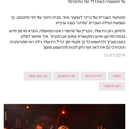
על המשטרה כשיגדל? ועל התימנים?
ומשיעור העברית של גרינר לשיעור אחר, מבית היוצר של חזי סימנטוב: כך
נשמעת המילה העברית 'ספינה' בעגה ערבית.
ולסיום, רונן הירשלר, הקריין של סרטוני ראש הממשלה, הוציא סרטון חדש
בגנות הפרשן ואיש התקשורת אמנון אברמוביץ'. איך אפשר לעלוב
באברמוביץ' ולהישמע כל כך סקסי תוך כדי? הירשלר גילה רוח ספורטיבית
והוכיח כי גם את לאה ושי ניתן לגנות ולהישמע מושך.
15/07/2019
הומור
ליהיא גרינר
חזי סימנטוב
מה הוא אומר
רונן הירשלר