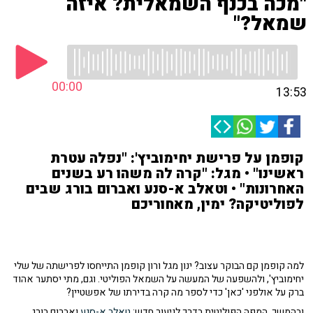
"מכה בכנף השמאלית? איזה
שמאל?"
00:00
13:53
קופמן על פרישת יחימוביץ': "נפלה עטרת
ראשינו" • מגל: "קרה לה משהו רע בשנים
האחרונות" • וטאלב א-סנע ואברום בורג שבים
לפוליטיקה? ימין, מאחוריכם
למה קופמן קם הבוקר עצוב? ינון מגל ורון קופמן התייחסו לפרישתה של שלי
יחימוביץ', ולהשפעה של המעשה על השמאל הפוליטי. וגם, מתי יסתער אהוד
ברק על אולפני 'כאן' כדי לספר מה קרה בדירתו של אפשטיין?
ובהמשך, המפה הפוליטית בדרך לניעור חדש:
טאלב א-סנע
ואברום בורג