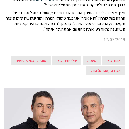
בדרך חזרה לפוליטיקה. האם בימין מתחילים להזיע?
ואיך אפשר בלי שר החינוך החדש הרב רפי פרץ, שעל פי מגל עבר טיפול
המרה בעל כורחו: "הוא אמר 'אני בעד טיפולי המרה' ותוך שלושה ימים וזובור
תקשורתי, הוא נגד טיפולי המרה". קופמן: "מצפה ממנו שיהיה קצת יותר
קשוח. זה נראה רע. אתה איש עם אמונה, לך איתה".
17/07/2019
אהוד ברק
גזענות
שלי יחימוביץ'
מחאת יוצאי אתיופיה
אברהם (אברום) בורג