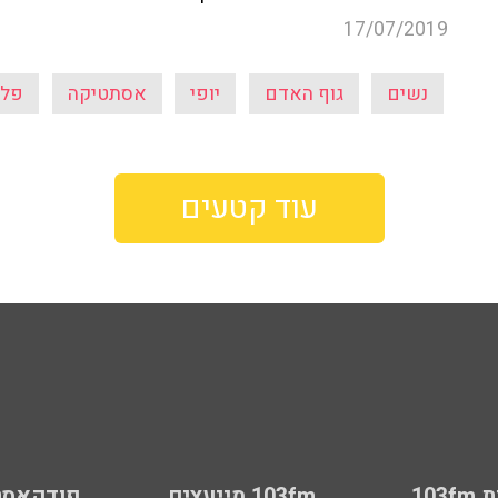
17/07/2019
נשים
גוף האדם
יופי
אסתטיקה
פלס
עוד קטעים
103
103fm מייעצים
פודקאסט