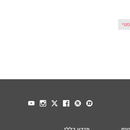
טי
ים
מידע כללי