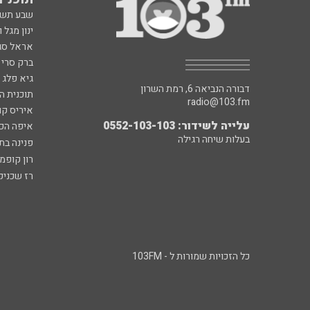
שבע תש
ינון מגל 
אראל סג"
ברק סרי 
גיא פלג
דבורה הנביאה 6, רמת השרון
תוכנית ה
radio@103.fm
איריס קו
עלייה לשידור: 0552-103-103
איפה הכ
בעלות שיחה רגילה
פנינה בת
רון קופמ
רז שכניק
כל הזכויות שמורות ל - 103FM