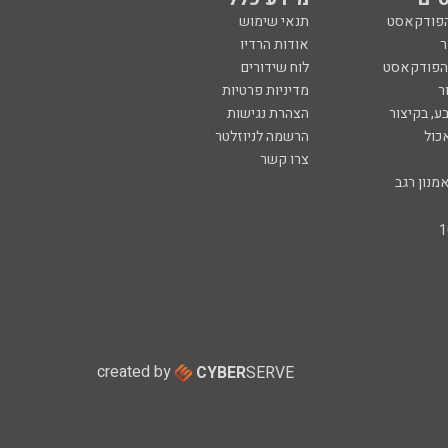
הפודקאסט
תנאי שימוש
ר
אודות הרדיו
 הפודקאסט
לוח שידורים
ר
מדיניות פרטיות
ע, בקיצור
הצהרת נגישות
כול
הרשמה לניוזלטר
צרו קשר
מנון רגב
created by
CYBER
SERVE