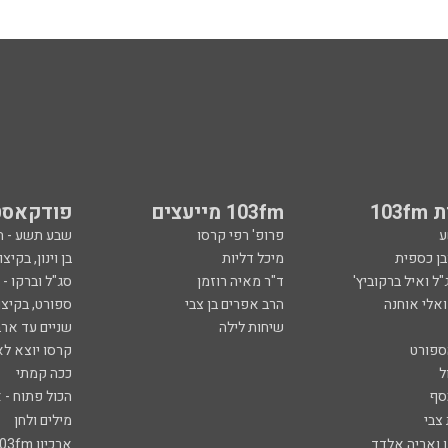
103
103fm מייעצים
פודקאסט
ע
פרופ' רפי קרסו
שבע תשע - 
ובן כספית
מיכל דליות
בן וינון, בקיצו
ל ואיל ברקוביץ'
ד"ר מאיה רוזמן
סג"ל וברקו -
ואלי אוחנה
הרב אפרים בן צבי
ספורט, בקיצו
שיחות לילה
שניים עד ארב
ספורט
קרסו יוצא לא
ל
ככה קמתי
סף
הכול פתוח - א
 צבי
מילים ולחן
ן ואריה אלדד
ארכיון 103fm