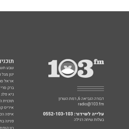
תוכניות fm
שבע תש
ינון מגל 
אראל סג"
ברק סרי 
גיא פלג
דבורה הנביאה 6, רמת השרון
תוכנית ה
radio@103.fm
איריס קו
עלייה לשידור: 0552-103-103
איפה הכ
בעלות שיחה רגילה
פנינה בת
רון קופמ