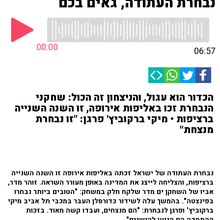
נבחרת העתודה, גאים בכם
00:00
06:57
הכדור הוא עגול, והניצחון זה הכול: שחקני
הנבחרת זכו באליפות אירופה, זו השנה השנייה
ברציפות • מיקי ברקוביץ' פרגן: "זו נבחרת
מנצחת"
נבחרת העתודה של ישראל זכתה באליפות אירופה זו השנה השנייה
ברציפות, והצליחה לייצג את המדינה באופן מעורר השראה. זוהר מדר,
אביו של השחקן ים מדר שלקח חלק במשחק: "הטובים ביותר נבחרו
בפינצטה".
בהמשך עלה לשידור כדורסלן העבר במכבי תל אביב מיקי
ברקוביץ' ופרגן לנבחרת: "הם מנצחים, ועבדו קשה מאוד. בזכות
ההתמדה הם הגיעו להישגים".