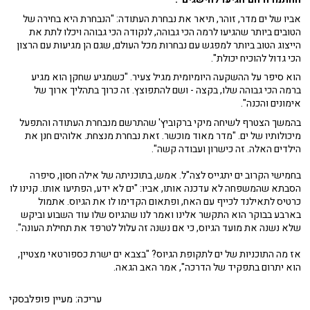
אביו של ים מדר, זוהר, תיאר את נבחרת העתודה: "הנבחרת היא בחירה של
הטובים ביותר שהגיעו לרמה הכי גבוהה, לנקודה הכי גבוהה ויכלו לתת את
הייצוג הטוב ביותר למפגש עם נבחרות מכל העולם, שגם הן מגיעות עם הרצון
הכי גדול להוכיח יכולת".
הוא סיפר על ההשקעה היומיומית מגיל צעיר. "כשמגיע שחקן הוא מגיע
ברמה הכי גבוהה שלו, בקצה - ושם להתפוצץ. זה כרוך בתהליך ארוך של
אימונים והכנה".
בהמשך הצטרף לשיחה מיקי ברקוביץ' שהתרשם מנבחרת העתודה והתפעל
מיכולותיו של ים. "מדר מאוד מוכשר. זאת נבחרת מנצחת. אלוהים חנן את
הילדים האלה. זה כישרון ועבודה קשה".
בחמישי הקרוב ים יתגייס לצה"ל. אמש, בתוכניתה של אילה חסון, סיפרה
הסבתא שהמשפחה לא עדכנה אותו, אביו: "ים לא ידע, הפתיעו אותו. קנינו לו
כרטיס לתאילנד לכייף עם האח, ופתאום הקדימו לו את הגיוס. אתמול
בארבע בבוקר הוא התקשר אלינו ואמר לנו שהגיוס שלו עוד השבוע וביקש
שלא נשנה את מועד הגיוס, כי אם נשנה זה עלול לטרפד את תחילת העונה".
אז מה התוכניות של ים לתקופת הגיוס? "בצבא ים ישרת כספורטאי מצטיין,
הוא יתרום בתפקיד של הדרכה", אמר האב הגאה.
עריכה: מעיין פופלבסקי