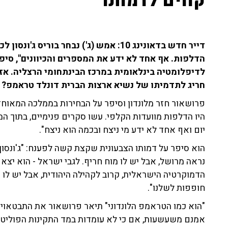
קווים לדמותו
דייר חדש בדאונינג 10: אמש (ג') נבחר בו
הדלפות. אף אחד לא ידע את המספרים והכיוונים", סיפר
לדיפלומטיה בינלאומית במרכז הבינתחומי הרצליה.
אז
חריג לתדמיתו של נשיא ארצות הברית דונלד טראמפ? 
פרושאור חזר מלונדון וסיפר על הבחירות בממלכה המאוחדת מ
היו הדלפות מוועדות הקלפי. עשו סקרים פנימיים, בתוך ה
יום ואף אחד לא ידע מי ניצח ובכמה הוא ניצח".
הוא סיפר על דמותו הצבעונית שקצת קשה לפענח: "ג'ונסון ה
הדמוקרטיה הישראלית, קרוב לקהילה היהודית, אבל יש לו 
חופפות לשלנו".
"הוא כמו הטראמפ הלונדוני" תיאר פרושאור את התבטאויות
אמנם משעשעות, אם כי לא עומדות במד התקינות הפוליטית: