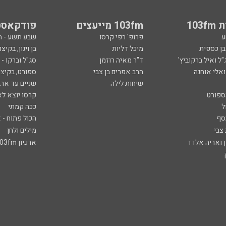
103
103fm מייעצים
פודקאסט
ע
פרופ' רפי קרסו
שבע תשע - 
ובן כספית
מיכל דליות
בן וינון, בקיצו
ל ואיל ברקוביץ'
ד"ר מאיה רוזמן
סג"ל וברקו -
ואלי אוחנה
הרב אפרים בן צבי
ספורט, בקיצו
שיחות לילה
שניים עד ארב
ספורט
קרסו יוצא לא
ל
ככה קמתי
סף
הכול פתוח - א
 צבי
מילים ולחן
ן ואריה אלדד
ארכיון 103fm