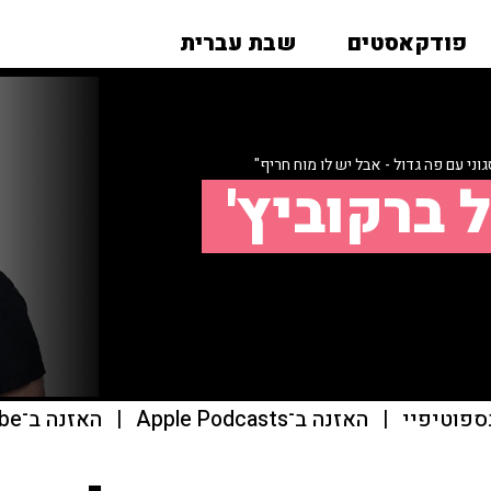
פודקאסטים
שבת עברית
וני עם פה גדול - אבל יש לו מוח חריף"
 ברקוביץ'
ספוטיפיי
|
האזנה ב־Apple Podcasts
|
האזנה ב־youtube