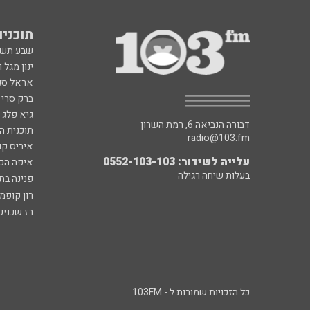
תוכניות fm
שבע תש
ינון מגל 
אראל סג"
ברק סרי 
גיא פלג
דבורה הנביאה 6, רמת השרון
תוכנית ה
radio@103.fm
איריס קו
עלייה לשידור: 0552-103-103
איפה הכ
בעלות שיחה רגילה
פנינה בת
רון קופמ
רז שכניק
כל הזכויות שמורות ל - 103FM