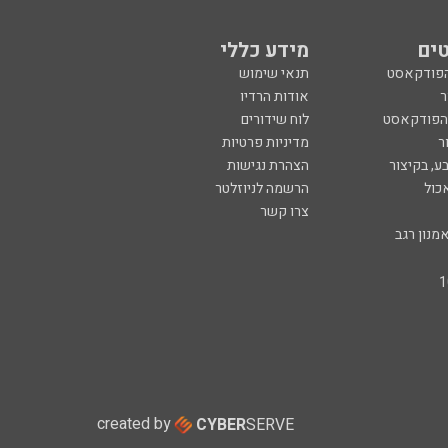
ים
מידע כללי
הפודקאסט
תנאי שימוש
ר
אודות הרדיו
 הפודקאסט
לוח שידורים
ר
מדיניות פרטיות
ע, בקיצור
הצהרת נגישות
כול
הרשמה לניוזלטר
צרו קשר
מנון רגב
created by
CYBER
SERVE