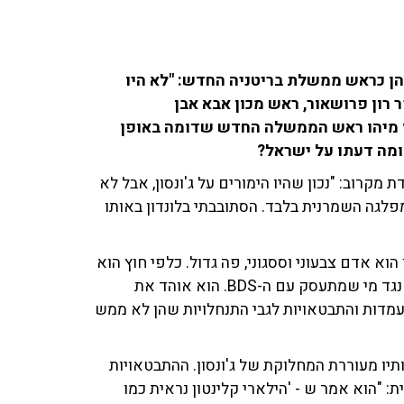
ריס ג'ונסון לכהן כראש ממשלת בריטניה החדש: "לא היו
 רון פרושאור, ראש מכון אבא אבן
 מיהו ראש הממשלה החדש שדומה באופן
ומה דעתו על ישראל?
קרוב: "נכון שהיו הימורים על ג'ונסון, אבל לא
מפלגה השמרנית בלבד. הסתובבתי בלונדון באותו
וא אדם צבעוני וססגוני, פה גדול. כלפי חוץ הוא
נראה מרושל, אבל יש לו מוח חריף. לגבי ישראל - הוא יצא נגד מי שמתעסק עם ה-BDS. הוא אוהד את
עמדות והתבטאויות לגבי התנחלויות שהן לא ממש
יו מעוררת המחלוקת של ג'ונסון. ההתבטאויות
 "הוא אמר ש - 'הילארי קלינטון נראית כמו