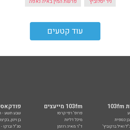
ניר יסלוביץ'
פרשת המין באיה נאפה
עוד קטעים
103
103fm מייעצים
פודקאסט
ע
פרופ' רפי קרסו
שבע תשע - 
ובן כספית
מיכל דליות
בן וינון, בקיצו
ל ואיל ברקוביץ'
ד"ר מאיה רוזמן
סג"ל וברקו -