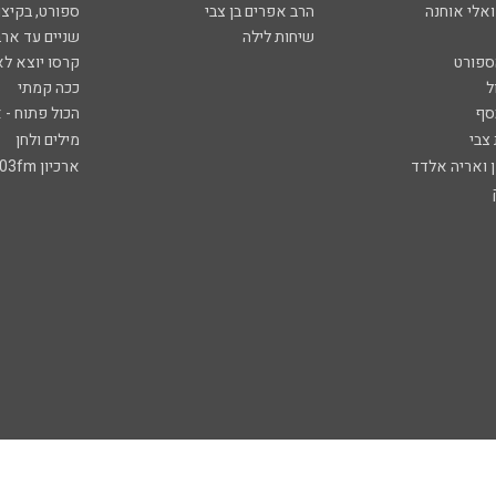
ואלי אוחנה
הרב אפרים בן צבי
ספורט, בקיצו
שיחות לילה
שניים עד ארב
ספורט
קרסו יוצא לא
ל
ככה קמתי
סף
הכול פתוח - א
 צבי
מילים ולחן
ן ואריה אלדד
ארכיון 103fm