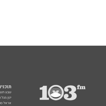
תוכניות fm
שבע תש
ינון מגל 
אראל סג"