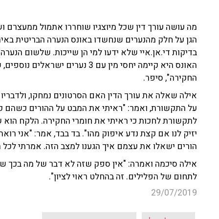
מה עושה עורך דין שכל מיוצגיו שוחררו אתמול ממעצרם ושב
הגן על חלק מהנערים שנחשדו באונס הנערה הבריטית באיה
בדיקות די.אן.איי שלא ידעו למי הן שייכות. שלשום הנערה
החקירה", סיפר.
אילה שאלה את עורך הדין האם הסרטונים נמחקו, ולדבריו 
על התקשורת, ואמר: "ראיתי את המבט על ההורים כשהם 
לתקשורת לחכות כי ראיתי את חומרי החקירה. הלקח הוא 
יזיק לנו אם קצת נדע איפוק מהו". בד בבד, אמר: "אני רוא
הורים ישאלו את עצמם איך הגענו למצב הזה. אמרתי לכל 
אילה סיכמה ואמרה: "אין ספק שזה לא דבר של מה בכך שעו
לתחום של הפלילים. זה בהחלט ראוי לציון".
29/07/2019