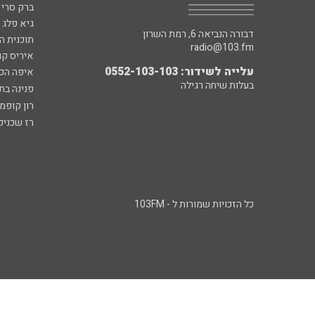
ברק סרי 
גיא פלג
דבורה הנביאה 6, רמת השרון
תוכנית ה
radio@103.fm
איריס קו
עלייה לשידור: 0552-103-103
איפה הכ
בעלות שיחה רגילה
פנינה בת
רון קופמ
רז שכניק
כל הזכויות שמורות ל - 103FM