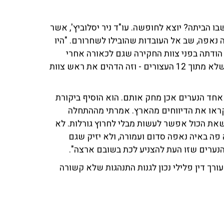
ו הביתה? יוצא לחופשה. עו"ד ניר יסלוביץ', אשר
 נאפה, שב אל העובדות שהובילו לשחרורם. "היו
 הודתה בפני צוות החקירה שגם לכאורה אחרי
האונס היא קיימה יחסי מין עם 3 נערים ישראלים נוספים, שלא מתוך 12 העצורים - וזה הדהים את ראש צוות
אחד הנערים אכן מחק אותם. הוא הוסיף ביקורת
קראו את הדיווחים מהארץ. אמרתי מההתחלה
שאת הכול אפשר לעשות מבלי לחרוץ גורלות. לא
ה פה באיה נאפה סדום ועמורה, ולא יזיק שגם
הנערים שזו העת להצניע לכת בשובם ארצה".
רך דין פלילי נכון לגנות התנהגות שלא קשורה