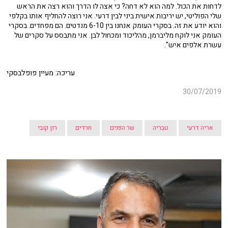
לדחות את הכול. למה הוא לא דחה? כי אצה לו הדרך והוא רצה את הראש
שלי הפוליטי, יש יריבות אישית ביני לבין דרעי. אני רוצה להחליף אותו בקלפי
והוא יודע את זה. בסקרי העומק אנחנו בין 6-10 מנדטים. הם מפחדים. בסקרי
העומק אני לוקח מליברמן, מהליכוד ומכחול לבן. אני מתבסס על סקרים של
עשרת אלפים איש".
עריכה: מעיין פופלבסקי
30/07/2019
אריה דרעי
טבריה
שר הפנים
חרדים
רון קובי