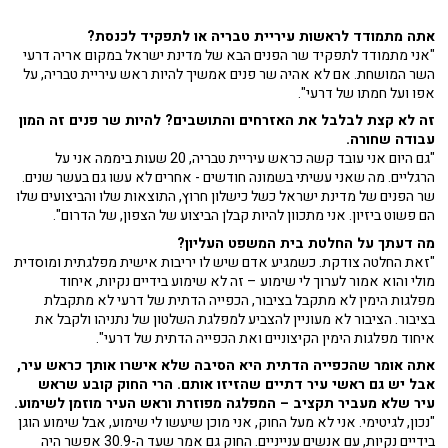
אתה מתמודד לראשות עיריית טבריה או לתפקיד לכנסת?
"אני מתמודד לתפקיד שר הפנים הבא של מדינת ישראל במקום אריה דרעי
השר המושחת. אם לא אהיה שר פנים אמשיך להיות ראש עיריית טבריה, על
אפו ועל חמתו של דרעי".
זה לא קצת לבלבל את האזרחים והתושבים? להיות שר פנים זה המון
עבודה שחורה.
"גם היום אני עובד קשה כראש עיריית טבריה, 20 שעות ביממה אני על
הרגליים. מה שאני עשיתי בשמונה חודשים - אחרים לא עשו גם בעשר שנים.
שר הפנים של מדינת ישראל כשל כישלון חרוץ, התוצאות שלו והביצועים שלו
הם פשוט ביזיון. אני מתכוון להיות קבלן הביצוע של הצפון, של הדרום".
מה דעתך על החלטת בית המשפט העליון?
"זאת החלטה צודקת. כשמגיע אדם שיש לו יריבות אישית מפלגתית ומוסדית
מולי והוא אמור לערוך לי שימוע – זה לא שימוע בידיים נקיות, איחוד
מפלגות הימין לא מתקבל בציבור, הכפייה הדתית של דרעי לא מתקבלת
בציבור. הציבור לא מעוניין להצביע למפלגת השלטון של נתניהו ולקבל את
איחוד מפלגות הימין הקיצוניים ואת הכפייה הדתית של דרעי".
אתה אומר שהכפייה הדתית היא הסיבה שלא אישרו אותך כראש עיר,
אבל יש גם ראשי עיר דתיים שהזיזו אותם. הרי החוק קובע שראש
עיר שלא מעביר תקציב – המפלגה מפוזרת וראש העיר מוזמן לשימוע.
"נכון, לגיטימי. אני לא מעל החוק, אני מוכן שיעשו לי שימוע, אבל שימוע הוגן
בידיים נקיות, עם אנשים ענייניים. החוק גם אמר שעד ה-30.9 אפשר היה