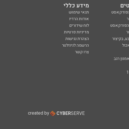
ים
מידע כללי
הפודקאסט
תנאי שימוש
ר
אודות הרדיו
 הפודקאסט
לוח שידורים
ר
מדיניות פרטיות
ע, בקיצור
הצהרת נגישות
כול
הרשמה לניוזלטר
צרו קשר
מנון רגב
created by
CYBER
SERVE