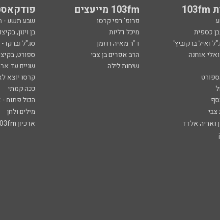
103
103fm מייעצים
פודקאסט
ע
פרופ' רפי קרסו
שבע תשע - 
ובן כספית
מיכל דליות
בן וינון, בקיצו
ל ואיל ברקוביץ'
ד"ר מאיה רוזמן
סג"ל וברקו -
ואלי אוחנה
הרב אפרים בן צבי
ספורט, בקיצו
שיחות לילה
שניים עד ארב
ספורט
קרסו יוצא לא
ל
ככה קמתי
סף
הכול פתוח - א
 צבי
מילים ולחן
ן ואריה אלדד
ארכיון 103fm