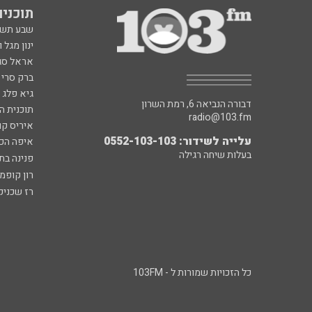
תוכניות fm
שבע תש
ינון מגל 
אראל סג"
ברק סרי 
גיא פלג
דבורה הנביאה 6, רמת השרון
תוכנית ה
radio@103.fm
איריס קו
עלייה לשידור: 0552-103-103
איפה הכ
בעלות שיחה רגילה
פנינה בת
רון קופמ
רז שכניק
כל הזכויות שמורות ל - 103FM