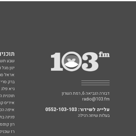
תוכניות fm
שבע תש
ינון מגל 
אראל סג"
ברק סרי 
גיא פלג
דבורה הנביאה 6, רמת השרון
תוכנית ה
radio@103.fm
איריס קו
עלייה לשידור: 0552-103-103
איפה הכ
בעלות שיחה רגילה
פנינה בת
רון קופמ
רז שכניק