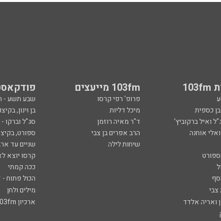
103
103fm מייעצים
פודקאסט
ע
פרופ' רפי קרסו
שבע תשע - 
ובן כספית
מיכל דליות
בן וינון, בקיצו
ל ואיל ברקוביץ'
ד"ר מאיה רוזמן
סג"ל וברקו -
ואלי אוחנה
הרב אפרים בן צבי
ספורט, בקיצו
שיחות לילה
שניים עד ארב
ספורט
קרסו יוצא לא
ל
ככה קמתי
סף
הכול פתוח - א
 צבי
מילים ולחן
ן ואריה אלדד
ארכיון 103fm