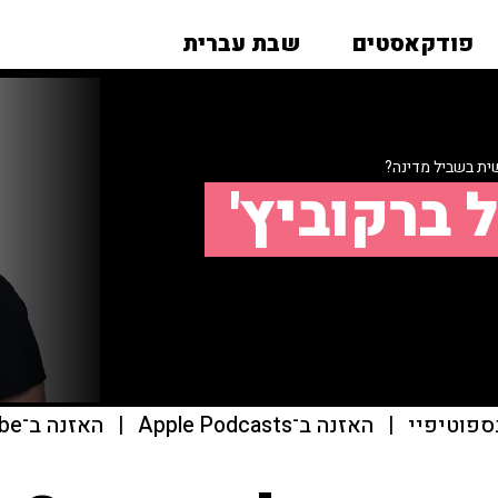
פודקאסטים
שבת עברית
ת בשביל מדינה?
 ברקוביץ'
ספוטיפיי
|
האזנה ב־Apple Podcasts
|
האזנה ב־youtube