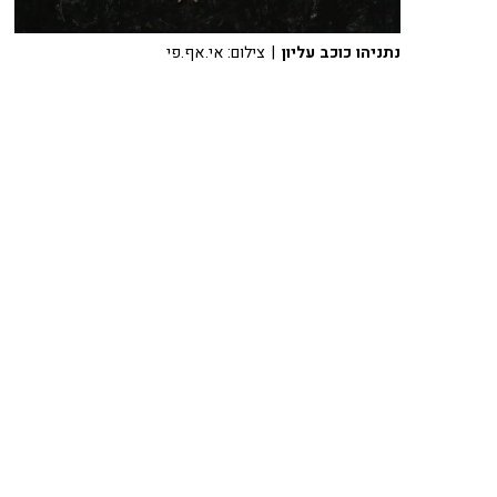
נתניהו כוכב עליון
| צילום: אי.אף.פי