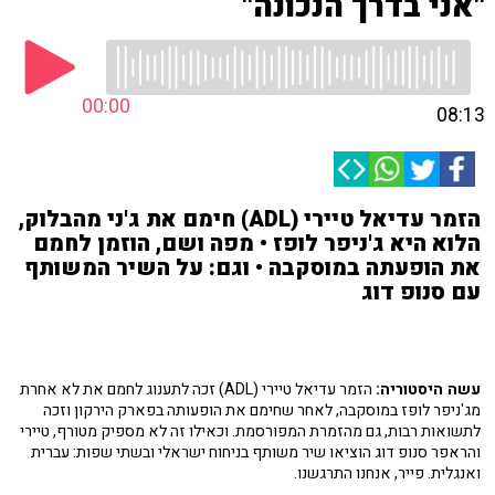
"אני בדרך הנכונה"
00:00
08:13
הזמר עדיאל טיירי (ADL) חימם את ג'ני מהבלוק,
הלוא היא ג'ניפר לופז • מפה ושם, הוזמן לחמם
את הופעתה במוסקבה • וגם: על השיר המשותף
עם סנופ דוג
עשה היסטוריה:
הזמר עדיאל טיירי (ADL) זכה לתענוג לחמם את לא אחרת
מג'ניפר לופז במוסקבה, לאחר שחימם את הופעותה בפארק הירקון וזכה
לתשואות רבות, גם מהזמרת המפורסמת. וכאילו זה לא מספיק מטורף, טיירי
והראפר סנופ דוג הוציאו שיר משותף בניחוח ישראלי ובשתי שפות: עברית
ואנגלית. פייר, אנחנו התרגשנו.