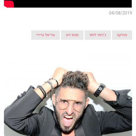
04/08/2019
מוזיקה
ג'ניפר לופז
סנופ דוג
עדיאל טיירי